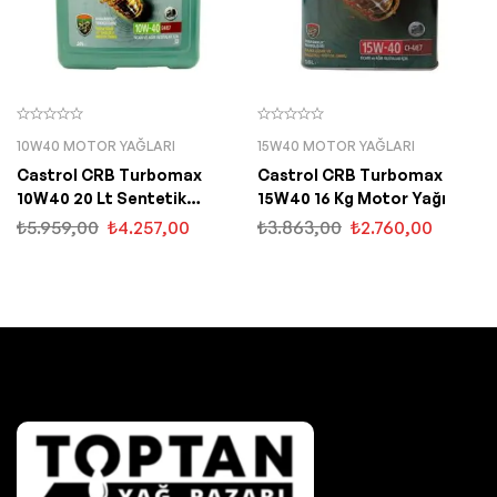
10W40 MOTOR YAĞLARI
15W40 MOTOR YAĞLARI
Castrol CRB Turbomax
Castrol CRB Turbomax
10W40 20 Lt Sentetik
15W40 16 Kg Motor Yağı
Motor Yağı
₺
5.959,00
₺
4.257,00
₺
3.863,00
₺
2.760,00