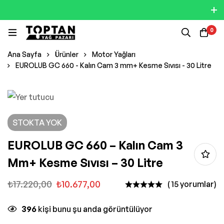
0
Ana Sayfa
Ürünler
Motor Yağları
EUROLUB GC 660 - Kalın Cam 3 mm+ Kesme Sıvısı - 30 Litre
STOKTA YOK
EUROLUB GC 660 – Kalın Cam 3
Mm+ Kesme Sıvısı – 30 Litre
₺
17.220,00
₺
10.677,00
( 15 yorumlar)
396
kişi bunu şu anda görüntülüyor