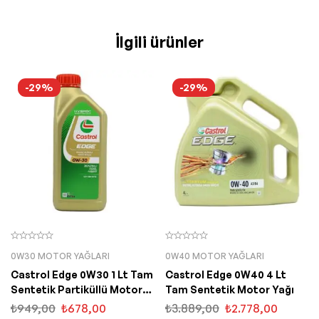
İlgili ürünler
-29%
-29%
0W30 MOTOR YAĞLARI
0W40 MOTOR YAĞLARI
Castrol Edge 0W30 1 Lt Tam
Castrol Edge 0W40 4 Lt
Sentetik Partiküllü Motor
Tam Sentetik Motor Yağı
Yağı
₺
949,00
₺
678,00
₺
3.889,00
₺
2.778,00