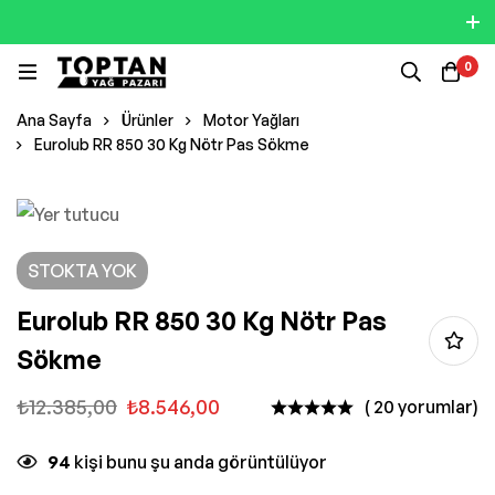
0
Ana Sayfa
Ürünler
Motor Yağları
Eurolub RR 850 30 Kg Nötr Pas Sökme
STOKTA YOK
Eurolub RR 850 30 Kg Nötr Pas
Sökme
₺
12.385,00
₺
8.546,00
( 20 yorumlar)
94
kişi bunu şu anda görüntülüyor