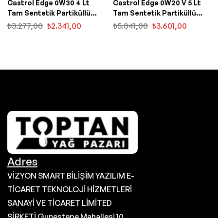
Castrol Edge 0W30 4 Lt
Castrol Edge 0W20 V 5 Lt
Tam Sentetik Partiküllü
Tam Sentetik Partiküllü
Motor Yağı
Motor Yağı
₺
3.277,00
₺
2.341,00
₺
5.041,00
₺
3.601,00
Adres
VİZYON SMART BİLİŞİM YAZILIM E-
TİCARET TEKNOLOJİ HİZMETLERİ
SANAYİ VE TİCARET LİMİTED
ŞİRKETİ Gunestepe Mahallesi 10.