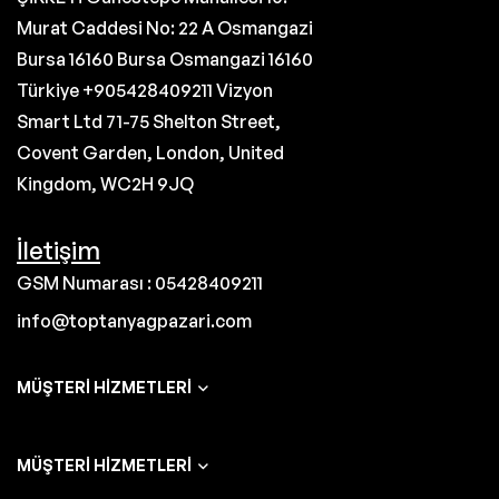
Murat Caddesi No: 22 A Osmangazi
Bursa 16160 Bursa Osmangazi 16160
Türkiye +905428409211 Vizyon
Smart Ltd 71-75 Shelton Street,
Covent Garden, London, United
Kingdom, WC2H 9JQ
İletişim
GSM Numarası : 05428409211
info@toptanyagpazari.com
MÜŞTERI HIZMETLERI
MÜŞTERI HIZMETLERI