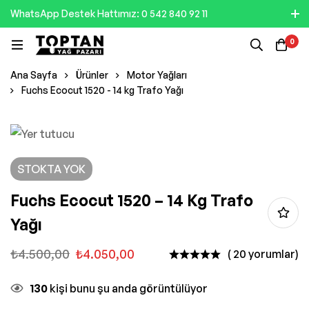
WhatsApp Destek Hattımız: 0 542 840 92 11
0
Ana Sayfa
Ürünler
Motor Yağları
Fuchs Ecocut 1520 - 14 kg Trafo Yağı
STOKTA YOK
Fuchs Ecocut 1520 – 14 Kg Trafo
Yağı
₺
4.500,00
₺
4.050,00
( 20 yorumlar)
130
kişi bunu şu anda görüntülüyor