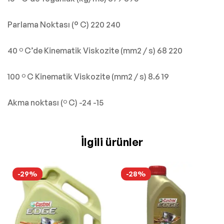
Parlama Noktası (° C) 220 240
40 º C’de Kinematik Viskozite (mm2 / s) 68 220
100 º C Kinematik Viskozite (mm2 / s) 8.6 19
Akma noktası (º C) -24 -15
İlgili ürünler
-29%
-28%