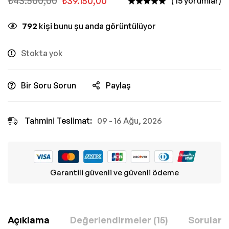
₺
43.500,00
₺
39.150,00
( 15 yorumlar)
792
kişi bunu şu anda görüntülüyor
Stokta yok
Bir Soru Sorun
Paylaş
Tahmini Teslimat:
09 - 16 Ağu, 2026
Garantili güvenli ve güvenli ödeme
Açıklama
Değerlendirmeler (15)
Sorular