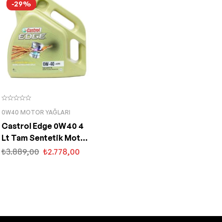
-29%
0W40 MOTOR YAĞLARI
Castrol Edge 0W40 4
Lt Tam Sentetik Motor
Yağı
₺
3.889,00
₺
2.778,00