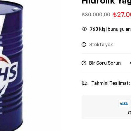
Hidrolik Yağ
₺
27.0
₺
30.000,00
763
kişi bunu şu a
Stokta yok
Bir Soru Sorun
Tahmini Teslimat:
G