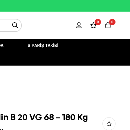
0
0
DA
SIPARIŞ TAKIBI
in B 20 VG 68 – 180 Kg