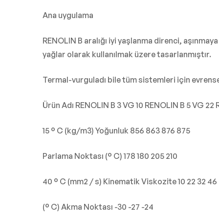
Ana uygulama
RENOLIN B aralığı iyi yaşlanma direnci, aşınmaya 
yağlar olarak kullanılmak üzere tasarlanmıştır.
Termal-vurguladı bile tüm sistemleri için evrens
Ürün Adı RENOLIN B 3 VG 10 RENOLIN B 5 VG 22 
15 ° C (kg/m3) Yoğunluk 856 863 876 875
Parlama Noktası (° C) 178 180 205 210
40 ° C (mm2 / s) Kinematik Viskozite 10 22 32 46
(° C) Akma Noktası -30 -27 -24