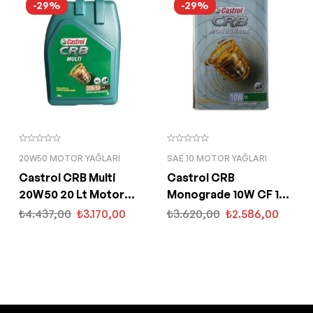
-29%
-29%
20W50 MOTOR YAĞLARI
SAE 10 MOTOR YAĞLARI
Castrol CRB Multi
Castrol CRB
20W50 20 Lt Motor
Monograde 10W CF 15
Yağı
Kg Motor Yağı
₺
4.437,00
₺
3.170,00
₺
3.620,00
₺
2.586,00