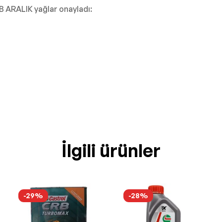
 B ARALIK yağlar onayladı:
İlgili ürünler
-29%
-28%