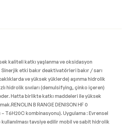
sek kaliteli katkı yaşlanma ve oksidasyon
inerjik etki bakır deaktivatörleri bakır / sarı
caklıklarda ve yüksek yüklerde) aşınma hidrolik
 hidrolik sıvıları (demulsifying, çinko içeren)
eder. Hatta birlikte katkı maddeleri ile yüksek
sağlamak.RENOLIN B RANGE DENISON HF 0
sı – T6H20C kombinasyonu). Uygulama : Evrensel
kullanılması tavsiye edilir mobil ve sabit hidrolik