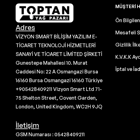
MÜŞTERI H
Ön Bilgil
Adres
Mesafeli S
VİZYON SMART BİLİŞİM YAZILIM E-
Gizlilik İlk
TİCARET TEKNOLOJİ HİZMETLERİ
SANAYİ VE TİCARET LİMİTED ŞİRKETİ
K.V.K.K Ay
Gunestepe Mahallesi 10. Murat
İptal ve İa
Caddesi No: 22 A Osmangazi Bursa
16160 Bursa Osmangazi 16160 Türkiye
+905428409211 Vizyon Smart Ltd 71-
75 Shelton Street, Covent Garden,
London, United Kingdom, WC2H 9JQ
İletişim
GSM Numarası : 05428409211