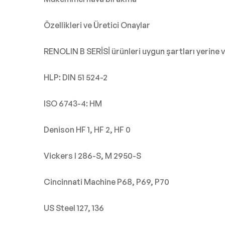
Özellikleri ve Üretici Onaylar
RENOLIN B SERİSİ ürünleri uygun şartları yerine 
HLP: DIN 51 524-2
ISO 6743-4: HM
Denison HF 1, HF 2, HF 0
Vickers I 286-S, M 2950-S
Cincinnati Machine P68, P69, P70
US Steel 127, 136