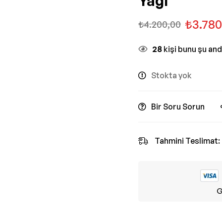
Yağı
₺
3.780
₺
4.200,00
28
kişi bunu şu an
Stokta yok
Bir Soru Sorun
Tahmini Teslimat:
G