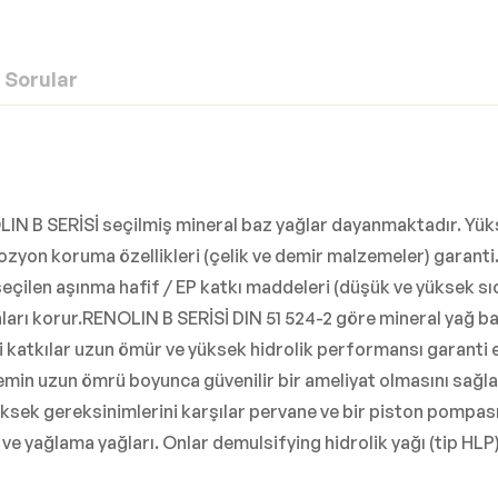
Sorular
LIN B SERİSİ seçilmiş mineral baz yağlar dayanmaktadır. Yük
zyon koruma özellikleri (çelik ve demir malzemeler) garanti. S
seçilen aşınma hafif / EP katkı maddeleri (düşük ve yüksek sı
rı korur.RENOLIN B SERİSİ DIN 51 524-2 göre mineral yağ bazlı
ili katkılar uzun ömür ve yüksek hidrolik performansı garanti 
istemin uzun ömrü boyunca güvenilir bir ameliyat olmasını 
üksek gereksinimlerini karşılar pervane ve bir piston pompa
 ve yağlama yağları. Onlar demulsifying hidrolik yağı (tip HLP) 