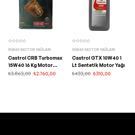
15W40 MOTOR YAĞLARI
10W40 MOTOR YAĞLARI
Castrol CRB Turbomax
Castrol GTX 10W40 1
15W40 16 Kg Motor
Lt Sentetik Motor Yağı
Yağı
₺
3.863,00
₺
2.760,00
₺
433,00
₺
310,00