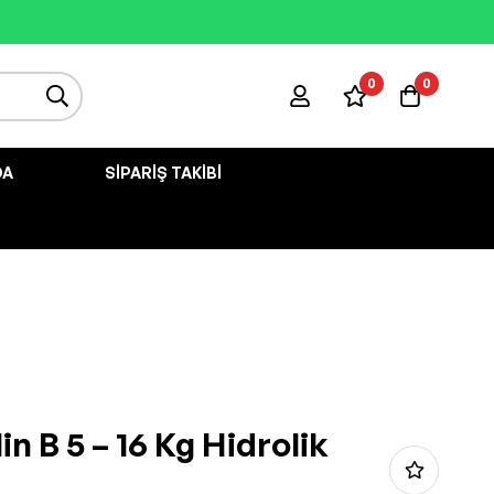
0
0
DA
SIPARIŞ TAKIBI
n B 5 – 16 Kg Hidrolik