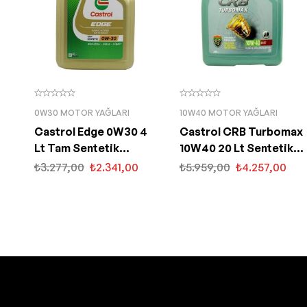
0W30 MOTOR YAĞLARI
10W40 MOTOR YAĞLARI
Castrol Edge 0W30 4
Castrol CRB Turbomax
Lt Tam Sentetik
10W40 20 Lt Sentetik
Partiküllü Motor Yağı
Motor Yağı
₺
3.277,00
₺
2.341,00
₺
5.959,00
₺
4.257,00