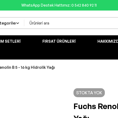
WhatsApp Destek Hattımız: 0 542 840 92 11
IM SETLERI
FIRSAT ÜRÜNLERI
HAKKIMIZ
nolin B 5 - 16 kg Hidrolik Yağı
STOKTA YOK
Fuchs Renoli