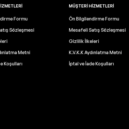
IZMETLERI
MÜŞTERI HIZMETLERI
endirme Formu
Ön Bilgilendirme Formu
atış Sözleşmesi
Mesafeli Satış Sözleşmesi
eleri
Gizlilik İlkeleri
dınlatma Metni
K.V.K.K Aydınlatma Metni
de Koşulları
İptal ve İade Koşulları