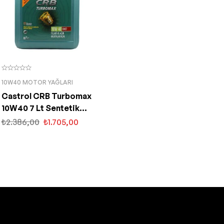
10W40 MOTOR YAĞLARI
Castrol CRB Turbomax
10W40 7 Lt Sentetik
Motor Yağı
₺
2.386,00
₺
1.705,00