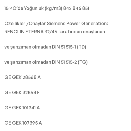
15 º C’de Yoğunluk (kg/m3) 842 846 851
Özellikler /Onaylar Siemens Power Generation:
RENOLIN ETERNA 32/46 tarafından onaylanan
ve şanzıman olmadan DIN 51 515-1 (TD)
ve şanzıman olmadan DIN 51 515-2 (TG)
GE GEK 28568 A
GE GEK 32568 F
GE GEK 101941 A
GE GEK 107395 A