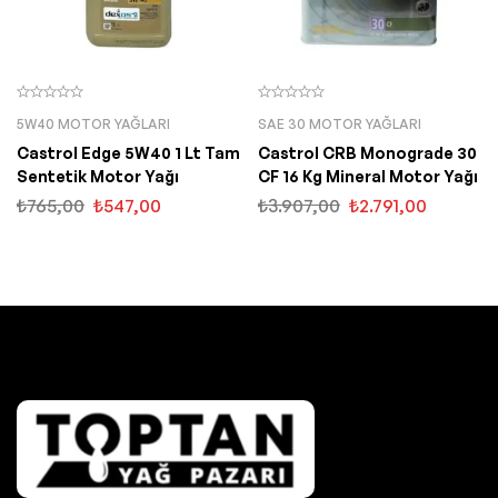
5W40 MOTOR YAĞLARI
SAE 30 MOTOR YAĞLARI
Castrol Edge 5W40 1 Lt Tam
Castrol CRB Monograde 30
Sentetik Motor Yağı
CF 16 Kg Mineral Motor Yağı
₺
765,00
₺
547,00
₺
3.907,00
₺
2.791,00