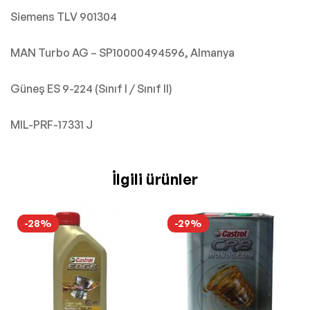
Siemens TLV 901304
MAN Turbo AG – SP10000494596, Almanya
Güneş ES 9-224 (Sınıf I / Sınıf II)
MIL-PRF-17331 J
İlgili ürünler
-28%
-29%