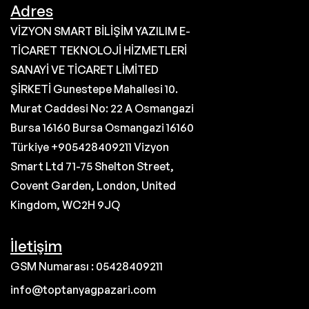
Adres
VİZYON SMART BİLİŞİM YAZILIM E-
TİCARET TEKNOLOJİ HİZMETLERİ
SANAYİ VE TİCARET LİMİTED
ŞİRKETİ Gunestepe Mahallesi 10.
Murat Caddesi No: 22 A Osmangazi
Bursa 16160 Bursa Osmangazi 16160
Türkiye +905428409211 Vizyon
Smart Ltd 71-75 Shelton Street,
Covent Garden, London, United
Kingdom, WC2H 9JQ
İletişim
GSM Numarası : 05428409211
info@toptanyagpazari.com