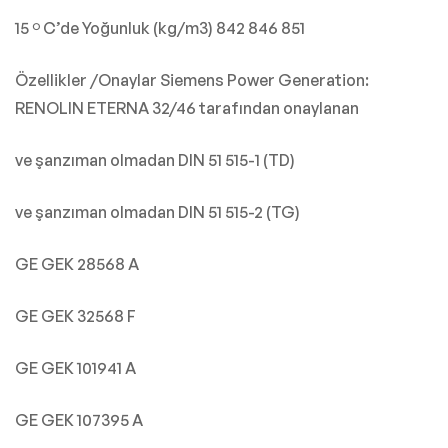
15 º C’de Yoğunluk (kg/m3) 842 846 851
Özellikler /Onaylar Siemens Power Generation:
RENOLIN ETERNA 32/46 tarafından onaylanan
ve şanzıman olmadan DIN 51 515-1 (TD)
ve şanzıman olmadan DIN 51 515-2 (TG)
GE GEK 28568 A
GE GEK 32568 F
GE GEK 101941 A
GE GEK 107395 A