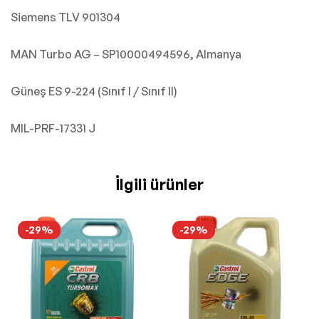
Siemens TLV 901304
MAN Turbo AG – SP10000494596, Almanya
Güneş ES 9-224 (Sınıf I / Sınıf II)
MIL-PRF-17331 J
İlgili ürünler
-29%
-29%