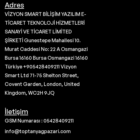
Adres
VİZYON SMART BİLİŞİM YAZILIM E-
TİCARET TEKNOLOJİ HİZMETLERİ
SANAYİ VE TİCARET LİMİTED
ŞİRKETİ Gunestepe Mahallesi 10.
Murat Caddesi No: 22 A Osmangazi
Bursa 16160 Bursa Osmangazi 16160
Türkiye +905428409211 Vizyon
Smart Ltd 71-75 Shelton Street,
Covent Garden, London, United
Kingdom, WC2H 9JQ
İletişim
GSM Numarası : 05428409211
info@toptanyagpazari.com