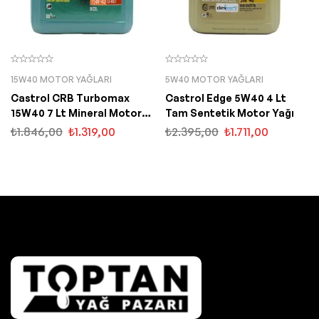
15W40 MOTOR YAĞLARI
5W40 MOTOR YAĞLARI
Castrol CRB Turbomax
Castrol Edge 5W40 4 Lt
15W40 7 Lt Mineral Motor
Tam Sentetik Motor Yağı
Yağı
₺
1.846,00
₺
1.319,00
₺
2.395,00
₺
1.711,00