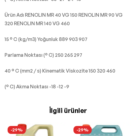
Ürün Adı RENOLIN MR 40 VG 150 RENOLIN MR 90 VG
320 RENOLIN MR 140 VG 460
15 ° C (kg/m3) Yoğunluk 889 903 907
Parlama Noktası (° C) 250 265 297
40 ° C (mm2 / s) Kinematik Viskozite 150 320 460
(° C) Akma Noktası -18 -12 -9
İlgili ürünler
-29%
-29%