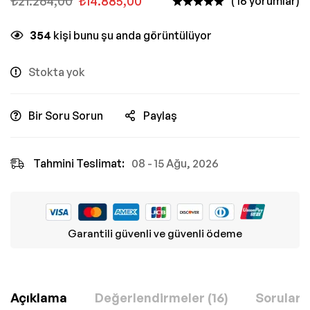
₺
21.264,00
₺
14.885,00
( 16 yorumlar)
354
kişi bunu şu anda görüntülüyor
Stokta yok
Bir Soru Sorun
Paylaş
Tahmini Teslimat:
08 - 15 Ağu, 2026
Garantili güvenli ve güvenli ödeme
Açıklama
Değerlendirmeler (16)
Sorular