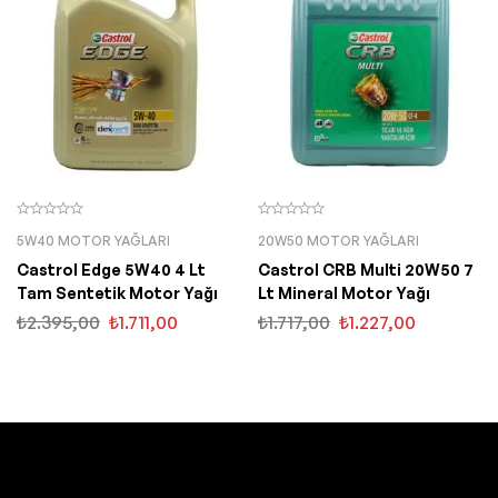
5W40 MOTOR YAĞLARI
20W50 MOTOR YAĞLARI
Castrol Edge 5W40 4 Lt
Castrol CRB Multi 20W50 7
Tam Sentetik Motor Yağı
Lt Mineral Motor Yağı
₺
2.395,00
₺
1.711,00
₺
1.717,00
₺
1.227,00