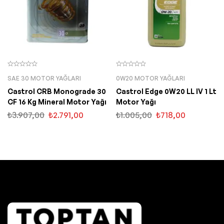
SAE 30 MOTOR YAĞLARI
0W20 MOTOR YAĞLARI
Castrol CRB Monograde 30
Castrol Edge 0W20 LL IV 1 Lt
CF 16 Kg Mineral Motor Yağı
Motor Yağı
₺
3.907,00
₺
2.791,00
₺
1.005,00
₺
718,00