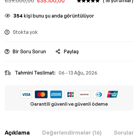
₺
39.000,00
₺
35.100,00
( 16 yorumlar)
354
kişi bunu şu anda görüntülüyor
Stokta yok
Bir Soru Sorun
Paylaş
Tahmini Teslimat:
06 - 13 Ağu, 2026
Garantili güvenli ve güvenli ödeme
Açıklama
Değerlendirmeler (16)
Sorular