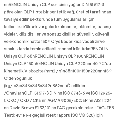
nnRENOLIN Unisyn CLP serisinin yağlar DIN 51 517-3
göre olan CLP tipte bir sentetik yağ, üretici tarafından
tavsiye edilir sektöründe tüm uygulamalar için
kullanılır.nYüksek vurguladı rulmanlar, eklemler, basınç
vidalar, düz dişliler ve sonsuz dişliler güvenilir, güvenli
ve ekonomik hatta 150 º C’ye kadar kısa vadeli zirve
sıcaklıklarda temin edilebilirnnnnnÜrün AdınRENOLIN
Unisyn CLP 68nRENOLIN Unisyn CLP 100nRENOLIN
Unisyn CLP 150nRENOLIN Unisyn CLP 220nnn40 º C’de
Kinematik Viskozite (mm2 / s)n68n100n150n220nnn15 º
C’de Yoğunluk
(kg/m3)n843n845n849n852nnnÖzellikler
/OnaylarnCLP: 51 517-3 DIN nn ISO 6743-6 ve ISO 12925-
1: CKC / CKD / CKE nn AGMA 9005/E02: EP nn AIST 224
nn David Brown S1 53,101 nn FAG gereksinimleri: FAG-FE8
Testi: evre 1-4 geçişli (test raporu ISO VG 320) için