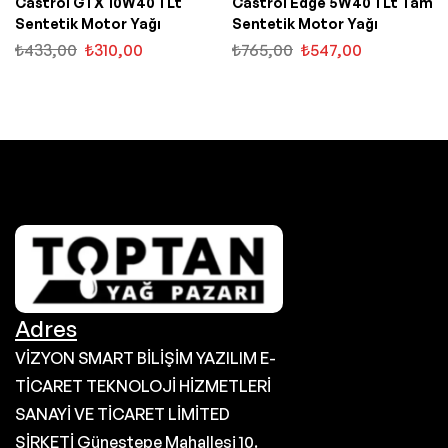
Castrol GTX 10W40 1 Lt
Castrol Edge 5W40 1 Lt Tam
Sentetik Motor Yağı
Sentetik Motor Yağı
₺
433,00
₺
310,00
₺
765,00
₺
547,00
Adres
VİZYON SMART BİLİŞİM YAZILIM E-
TİCARET TEKNOLOJİ HİZMETLERİ
SANAYİ VE TİCARET LİMİTED
ŞİRKETİ Güneştepe Mahallesi 10.