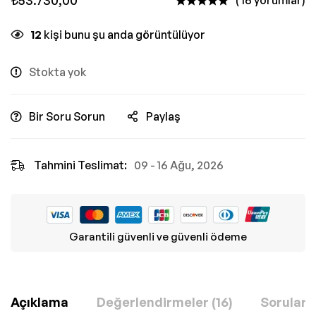
₺
53.730,00
( 16 yorumlar)
12
kişi bunu şu anda görüntülüyor
Stokta yok
Bir Soru Sorun
Paylaş
Tahmini Teslimat:
09 - 16 Ağu, 2026
Garantili güvenli ve güvenli ödeme
Açıklama
Değerlendirmeler (16)
Sorular