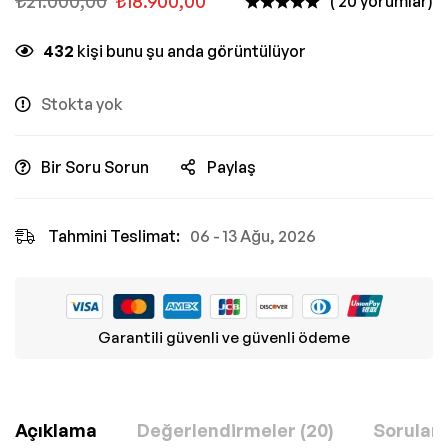
₺
21.000,00
₺
18.900,00
( 20 yorumlar)
432
kişi bunu şu anda görüntülüyor
Stokta yok
Bir Soru Sorun
Paylaş
Tahmini Teslimat:
06 - 13 Ağu, 2026
Garantili güvenli ve güvenli ödeme
Açıklama
Değerlendirmeler (20)
Sorular