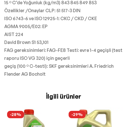
15 º C’de Yoğunluk (kg/m3) 843 845 849 853
Özellikler /Onaylar CLP: 51 517-3 DIN
ISO 6743-6 ve ISO 12925-1: CKC / CKD / CKE
AGMA 9005/E02: EP
AIST 224
David Brown S1 53,101
FAG gereksinimleri: FAG-FE8 Testi: evre 1-4 geçişli (test
raporu ISO VG 320) için geçerli
geçiş (100 º C-testi): SKF gereksinimleri A. Friedrich
Flender AG Bocholt
İlgili ürünler
-28%
-29%