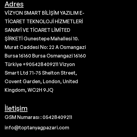
Adres
VİZYON SMART BİLİŞİM YAZILIM E-
TİCARET TEKNOLOJİ HİZMETLERİ
SANAYİ VE TİCARET LİMİTED
ŞİRKETİ Gunestepe Mahallesi 10.
Murat Caddesi No: 22 A Osmangazi
Bursa 16160 Bursa Osmangazi 16160
Türkiye +905428409211 Vizyon
Smart Ltd 71-75 Shelton Street,
Covent Garden, London, United
Kingdom, WC2H 9JQ
İletişim
GSM Numarası : 05428409211
info@toptanyagpazari.com