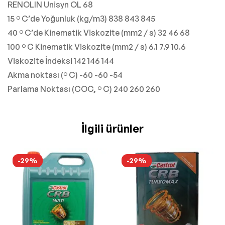
RENOLIN Unisyn OL 68
15 º C’de Yoğunluk (kg/m3) 838 843 845
40 º C’de Kinematik Viskozite (mm2 / s) 32 46 68
100 º C Kinematik Viskozite (mm2 / s) 6.1 7.9 10.6
Viskozite İndeksi 142 146 144
Akma noktası (º C) -60 -60 -54
Parlama Noktası (COC, º C) 240 260 260
İlgili ürünler
-29%
-29%