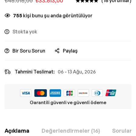
₺
48.018,00
₺
33.613,00
( 16 yorumlar)
755
kişi bunu şu anda görüntülüyor
Stokta yok
Bir Soru Sorun
Paylaş
Tahmini Teslimat:
06 - 13 Ağu, 2026
Garantili güvenli ve güvenli ödeme
Açıklama
Değerlendirmeler (16)
Sorular