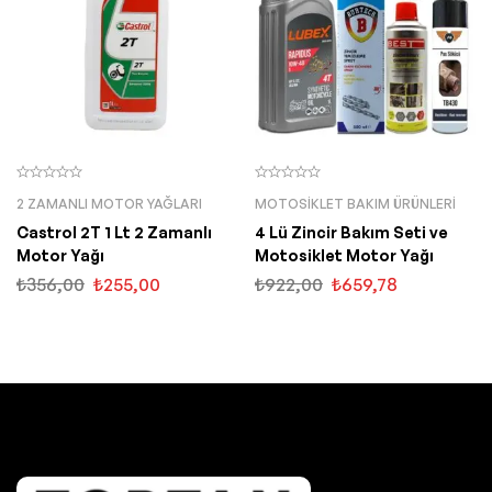
2 ZAMANLI MOTOR YAĞLARI
MOTOSIKLET BAKIM ÜRÜNLERI
Castrol 2T 1 Lt 2 Zamanlı
4 Lü Zincir Bakım Seti ve
Motor Yağı
Motosiklet Motor Yağı
₺
356,00
₺
255,00
₺
922,00
₺
659,78