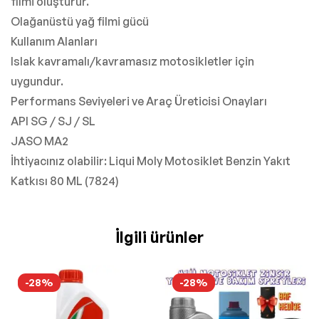
filmi oluşturur.
Olağanüstü yağ filmi gücü
Kullanım Alanları
Islak kavramalı/kavramasız motosikletler için
uygundur.
Performans Seviyeleri ve Araç Üreticisi Onayları
API SG / SJ / SL
JASO MA2
İhtiyacınız olabilir: Liqui Moly Motosiklet Benzin Yakıt
Katkısı 80 ML (7824)
İlgili ürünler
-28%
-28%