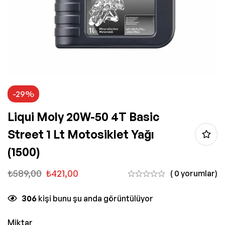
-29%
Liqui Moly 20W-50 4T Basic
Street 1 Lt Motosiklet Yağı
(1500)
₺
589,00
₺
421,00
( 0 yorumlar)
306
kişi bunu şu anda görüntülüyor
Miktar