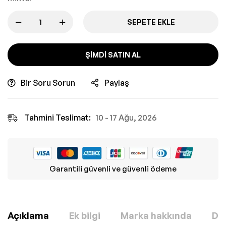
SEPETE EKLE
ŞIMDI SATIN AL
Bir Soru Sorun
Paylaş
Tahmini Teslimat:
10 - 17 Ağu, 2026
Garantili güvenli ve güvenli ödeme
Açıklama
Ek bilgi
Marka hakkında
Değ