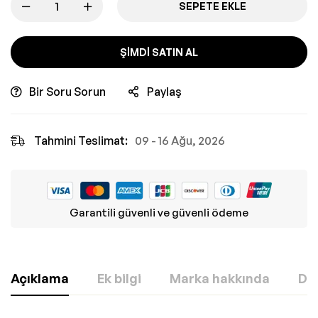
SEPETE EKLE
ŞIMDI SATIN AL
Bir Soru Sorun
Paylaş
Tahmini Teslimat:
09 - 16 Ağu, 2026
Garantili güvenli ve güvenli ödeme
Açıklama
Ek bilgi
Marka hakkında
Değ