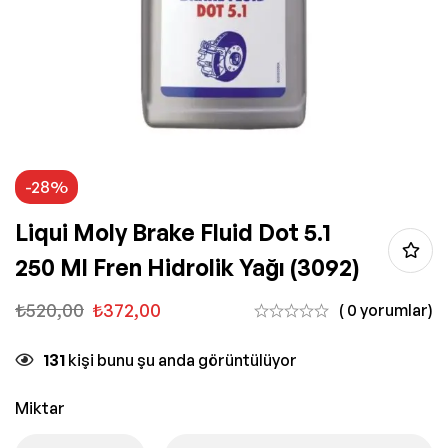
-28%
Liqui Moly Brake Fluid Dot 5.1
250 Ml Fren Hidrolik Yağı (3092)
₺
520,00
₺
372,00
( 0 yorumlar)
131
kişi bunu şu anda görüntülüyor
Miktar