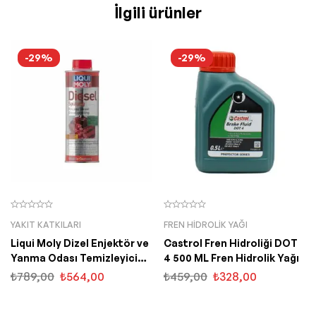
İlgili ürünler
-29%
-29%
YAKIT KATKILARI
FREN HIDROLIK YAĞI
Liqui Moly Dizel Enjektör ve
Castrol Fren Hidroliği DOT
Yanma Odası Temizleyici
4 500 ML Fren Hidrolik Yağı
500 ML (5170)
₺
789,00
₺
564,00
₺
459,00
₺
328,00