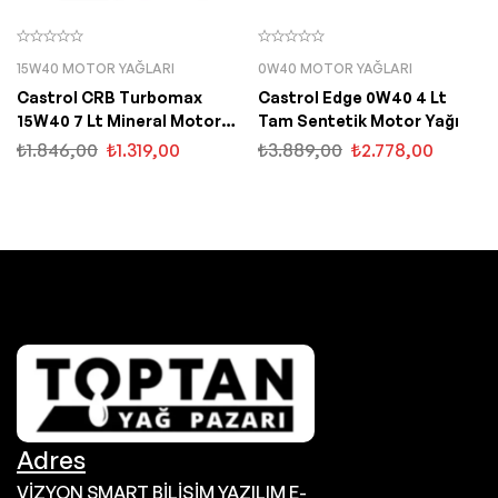
15W40 MOTOR YAĞLARI
0W40 MOTOR YAĞLARI
Castrol CRB Turbomax
Castrol Edge 0W40 4 Lt
15W40 7 Lt Mineral Motor
Tam Sentetik Motor Yağı
Yağı
₺
1.846,00
₺
1.319,00
₺
3.889,00
₺
2.778,00
Adres
VİZYON SMART BİLİŞİM YAZILIM E-