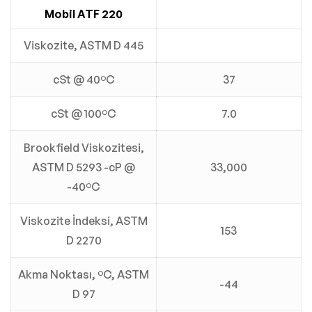
Mobil ATF 220
Viskozite, ASTM D 445
cSt @ 40ºC
37
cSt @ 100ºC
7.0
Brookfield Viskozitesi,
ASTM D 5293 -cP @
33,000
-40ºC
Viskozite İndeksi, ASTM
153
D 2270
Akma Noktası, ºC, ASTM
-44
D 97