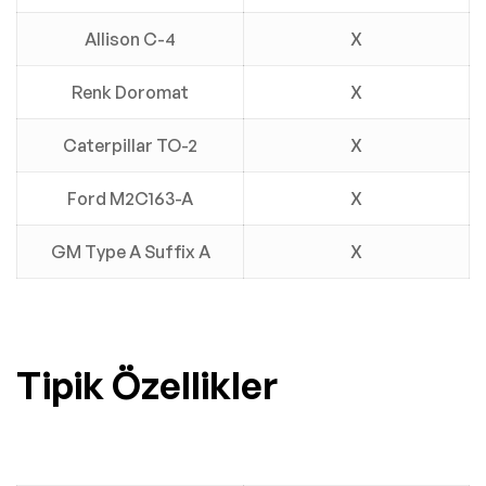
Allison C-4
X
Renk Doromat
X
Caterpillar TO-2
X
Ford M2C163-A
X
GM Type A Suffix A
X
Tipik Özellikler