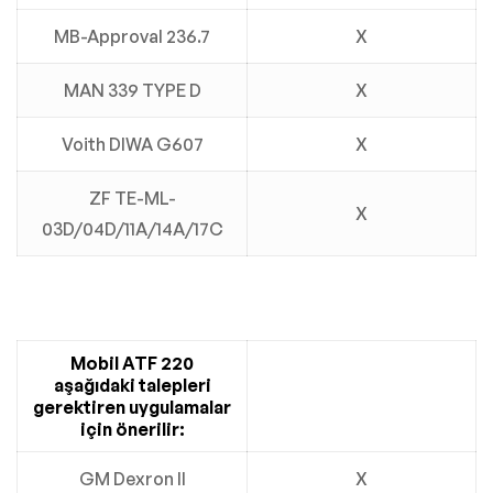
MB-Approval 236.7
X
MAN 339 TYPE D
X
Voith DIWA G607
X
ZF TE-ML-
X
03D/04D/11A/14A/17C
Mobil ATF 220
aşağıdaki talepleri
gerektiren uygulamalar
için önerilir:
GM Dexron II
X