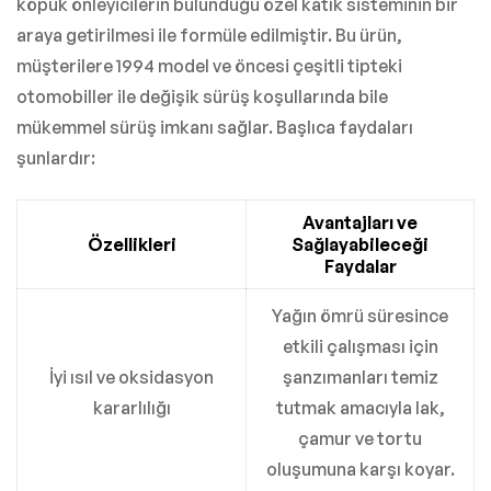
köpük önleyicilerin bulunduğu özel katık sisteminin bir
araya getirilmesi ile formüle edilmiştir. Bu ürün,
müşterilere 1994 model ve öncesi çeşitli tipteki
otomobiller ile değişik sürüş koşullarında bile
mükemmel sürüş imkanı sağlar. Başlıca faydaları
şunlardır:
Avantajları ve
Özellikleri
Sağlayabileceği
Faydalar
Yağın ömrü süresince
etkili çalışması için
İyi ısıl ve oksidasyon
şanzımanları temiz
kararlılığı
tutmak amacıyla lak,
çamur ve tortu
oluşumuna karşı koyar.