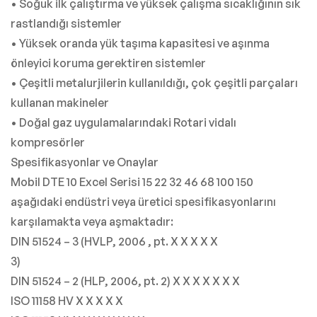
• Soğuk ilk çalıştırma ve yüksek çalışma sıcaklığının sık
rastlandığı sistemler
• Yüksek oranda yük taşıma kapasitesi ve aşınma
önleyici koruma gerektiren sistemler
• Çeşitli metalurjilerin kullanıldığı, çok çeşitli parçaları
kullanan makineler
• Doğal gaz uygulamalarındaki Rotari vidalı
kompresörler
Spesifikasyonlar ve Onaylar
Mobil DTE 10 Excel Serisi 15 22 32 46 68 100 150
aşağıdaki endüstri veya üretici spesifikasyonlarını
karşılamakta veya aşmaktadır:
DIN 51524 – 3 (HVLP, 2006 , pt. X X X X X
3)
DIN 51524 – 2 (HLP, 2006, pt. 2) X X X X X X X
ISO 11158 HV X X X X X