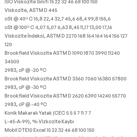
ISO Viskozite Sınıfı 15 22 32 46 68 100 150
Viskozite, ASTM D 445
cSt @ 40º C 15,8 22,4 32,7 45,6 68,4 99,8 155,6
cSt @ 100º C 4,07 5,07 6,63 8,45 11,17 13,00 17,16
Viskozite İndeksi, ASTM D 2270 168 164 164 164 156 127
120
Brookfield Viskozite ASTM D 1090 1870 3990 11240
34500
2983, cP @ -20 °C
Brookfield Viskozite ASTM D 3360 7060 16380 57800
2983, cP @ -30 °C
Brookfield Viskozite ASTM D 2620 6390 14240 55770
2983, cP @ -40 °C
Konik Makaralı Yatak (CEC 5 5 5 7 11 7 7
L-45-A-99), % Vizkozite Kaybı
Mobil DTE10 Excel 15 22 32 46 68 100 150