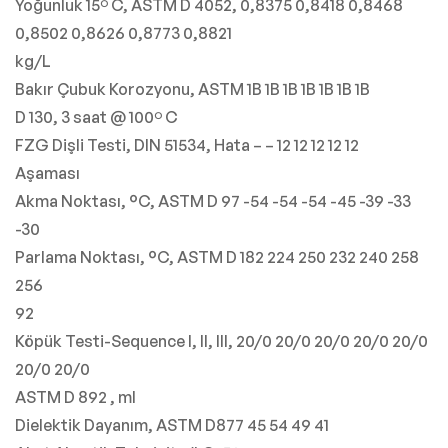
Yoğunluk 15º C, ASTM D 4052, 0,8375 0,8418 0,8468
0,8502 0,8626 0,8773 0,8821
kg/L
Bakır Çubuk Korozyonu, ASTM 1B 1B 1B 1B 1B 1B 1B
D 130, 3 saat @ 100º C
FZG Dişli Testi, DIN 51534, Hata – – 12 12 12 12 12
Aşaması
Akma Noktası, °C, ASTM D 97 -54 -54 -54 -45 -39 -33
-30
Parlama Noktası, °C, ASTM D 182 224 250 232 240 258
256
92
Köpük Testi-Sequence I, II, III, 20/0 20/0 20/0 20/0 20/0
20/0 20/0
ASTM D 892 , ml
Dielektik Dayanım, ASTM D877 45 54 49 41