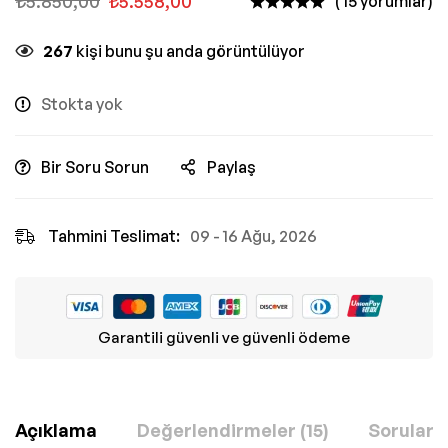
₺
5.850,00
₺
5.558,00
( 15 yorumlar)
267
kişi bunu şu anda görüntülüyor
Stokta yok
Bir Soru Sorun
Paylaş
Tahmini Teslimat:
09 - 16 Ağu, 2026
Garantili güvenli ve güvenli ödeme
Açıklama
Değerlendirmeler (15)
Sorular