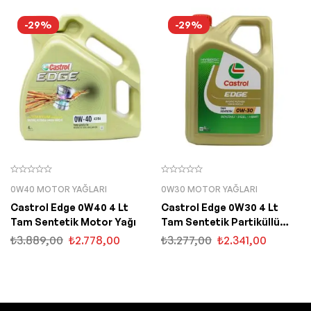
-29%
-29%
0W40 MOTOR YAĞLARI
0W30 MOTOR YAĞLARI
Castrol Edge 0W40 4 Lt
Castrol Edge 0W30 4 Lt
Tam Sentetik Motor Yağı
Tam Sentetik Partiküllü
Motor Yağı
₺
3.889,00
₺
2.778,00
₺
3.277,00
₺
2.341,00