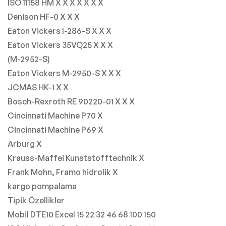
ISO 11158 HM X X X X X X X
Denison HF-0 X X X
Eaton Vickers I-286-S X X X
Eaton Vickers 35VQ25 X X X
(M-2952-S)
Eaton Vickers M-2950-S X X X
JCMAS HK-1 X X
Bosch-Rexroth RE 90220-01 X X X
Cincinnati Machine P70 X
Cincinnati Machine P69 X
Arburg X
Krauss-Maffei Kunststofftechnik X
Frank Mohn, Framo hidrolik X
kargo pompalama
Tipik Özellikler
Mobil DTE10 Excel 15 22 32 46 68 100 150