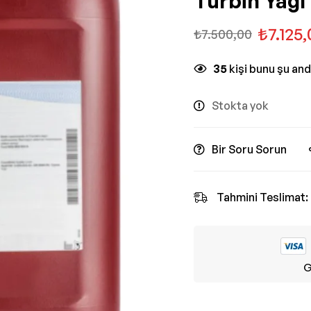
Türbin Yağı
₺
7.125
₺
7.500,00
35
kişi bunu şu an
Stokta yok
Bir Soru Sorun
Tahmini Teslimat:
G