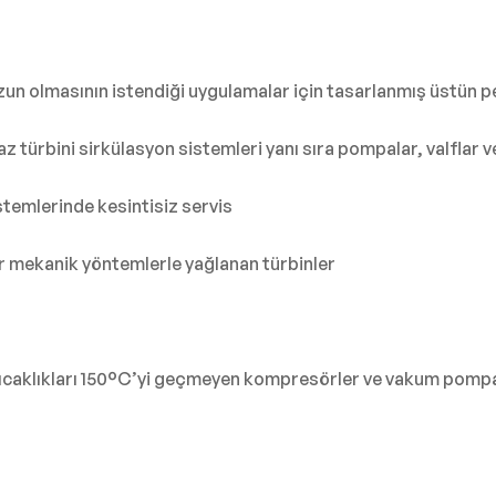
zun olmasının istendiği uygulamalar için tasarlanmış üstün p
gaz türbini sirkülasyon sistemleri yanı sıra pompalar, valflar
sistemlerinde kesintisiz servis
er mekanik yöntemlerle yağlanan türbinler
ş sıcaklıkları 150°C’yi geçmeyen kompresörler ve vakum pompa