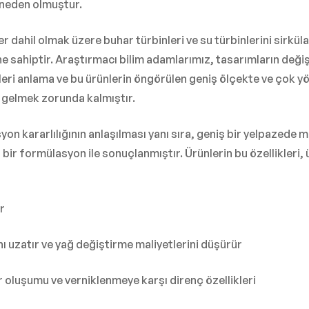
e neden olmuştur.
er dahil olmak üzere buhar türbinleri ve su türbinlerini sirkül
e sahiptir. Araştırmacı bilim adamlarımız, tasarımların deği
ileri anlama ve bu ürünlerin öngörülen geniş ölçekte ve çok y
n gelmek zorunda kalmıştır.
asyon kararlılığının anlaşılması yanı sıra, geniş bir yelpaze
 bir formülasyon ile sonuçlanmıştır. Ürünlerin bu özellikleri,
r
ı uzatır ve yağ değiştirme maliyetlerini düşürür
r oluşumu ve verniklenmeye karşı direnç özellikleri