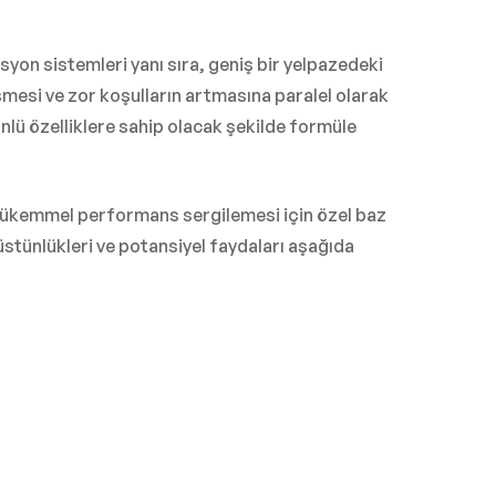
asyon sistemleri yanı sıra, geniş bir yelpazedeki
şmesi ve zor koşulların artmasına paralel olarak
önlü özelliklere sahip olacak şekilde formüle
de mükemmel performans sergilemesi için özel baz
 üstünlükleri ve potansiyel faydaları aşağıda