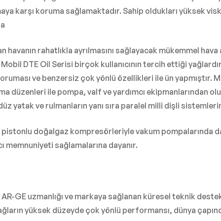
aya karşı koruma sağlamaktadır. Sahip oldukları yüksek visko
da
lan havanın rahatlıkla ayrılmasını sağlayacak mükemmel hav
Mobil DTE Oil Serisi birçok kullanıcının tercih ettiği yağlard
sı ve benzersiz çok yönlü özellikleri ile ün yapmıştır. Mobi
lama düzenleri ile pompa, valf ve yardımcı ekipmanlarından ol
üz yatak ve rulmanların yanı sıra paralel milli dişli sistemleri
 pistonlu doğalgaz kompresörleriyle vakum pompalarında da b
anıcı memnuniyeti sağlamalarına dayanır.
ı, AR-GE uzmanlığı ve markaya sağlanan küresel teknik dest
yağların yüksek düzeyde çok yönlü performansı, dünya çapın