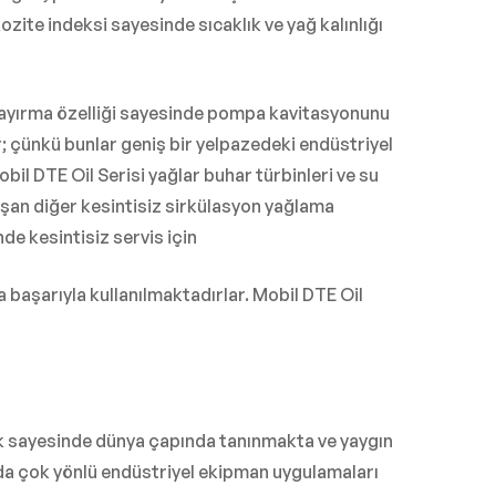
zite indeksi sayesinde sıcaklık ve yağ kalınlığı
a ayırma özelliği sayesinde pompa kavitasyonunu
ır; çünkü bunlar geniş bir yelpazedeki endüstriyel
l DTE Oil Serisi yağlar buhar türbinleri ve su
uşan diğer kesintisiz sirkülasyon yağlama
nde kesintisiz servis için
aşarıyla kullanılmaktadırlar. Mobil DTE Oil
ek sayesinde dünya çapında tanınmakta ve yaygın
da çok yönlü endüstriyel ekipman uygulamaları