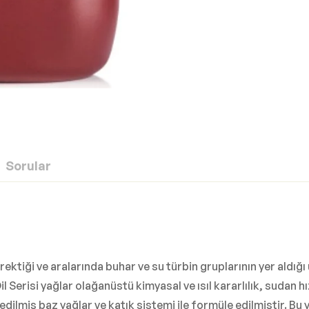
Sorular
ektiği ve aralarında buhar ve su türbin gruplarının yer aldığ
l Serisi yağlar olağanüstü kimyasal ve ısıl kararlılık, sudan 
 edilmiş baz yağlar ve katık sistemi ile formüle edilmiştir. 