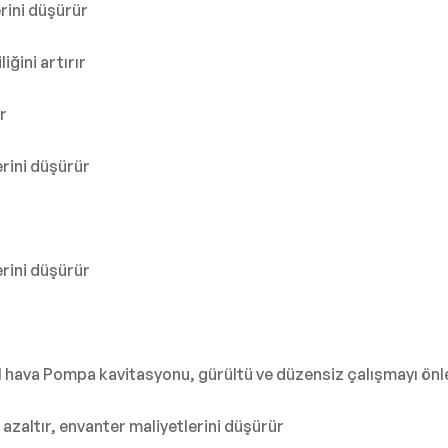
rini düşürür
ğini artırır
r
rini düşürür
rini düşürür
hava Pompa kavitasyonu, gürültü ve düzensiz çalışmayı önl
azaltır, envanter maliyetlerini düşürür