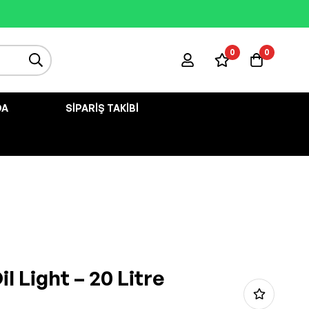
0
0
DA
SIPARIŞ TAKIBI
l Light – 20 Litre