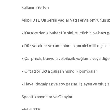
Kullanım Yerleri
Mobil DTE Oil Serisi yağlar yağ servis ömrünün u
• Kara ve deniz buhar türbini, su türbini ve bazı 
• Düz yataklar ve rumanlar ile paralel milli dişli 
• Çarpmalı, banyolu ve bilezik yağlama veya diğ
• Orta zorlukta çalışan hidrolik pompalar
• Hava, doğalgaz ve soy gazları işleyen ve çıkı
Spesifikasyonlar ve Onaylar
Mobil DTE