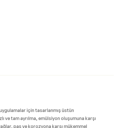
ı uygulamalar için tasarlanmış üstün
hızlı ve tam ayrılma, emülsiyon oluşumuna karşı
Bu yağlar, pas ve korozyona karşı mükemmel