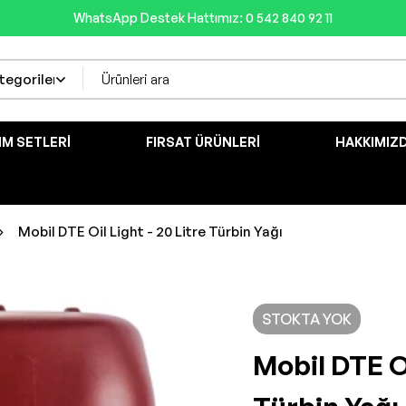
WhatsApp Destek Hattımız: 0 542 840 92 11
IM SETLERI
FIRSAT ÜRÜNLERI
HAKKIMIZ
Mobil DTE Oil Light - 20 Litre Türbin Yağı
STOKTA YOK
Mobil DTE Oi