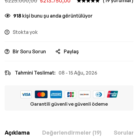
₺
225.000,00
₺
213.750,00
( 19 yorumlar)
918
kişi bunu şu anda görüntülüyor
Stokta yok
Bir Soru Sorun
Paylaş
Tahmini Teslimat:
08 - 15 Ağu, 2026
Garantili güvenli ve güvenli ödeme
Açıklama
Değerlendirmeler (19)
Sorular