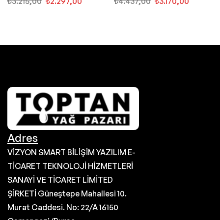
₺
3.215,00
₺
2.297,00
₺
4.437,00
₺
3.170,00
Adres
VİZYON SMART BİLİŞİM YAZILIM E-
TİCARET TEKNOLOJİ HİZMETLERİ
SANAYİ VE TİCARET LİMİTED
ŞİRKETİ Güneştepe Mahallesi 10.
Murat Caddesi. No: 22/A 16150