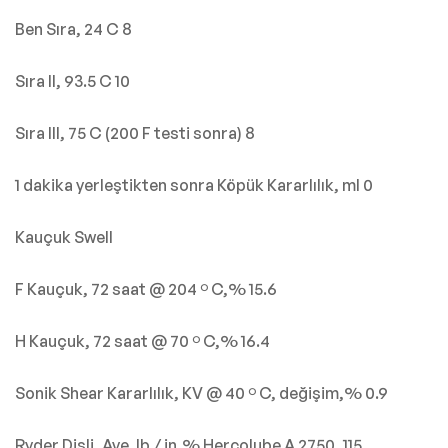
Ben Sıra, 24 C 8
Sıra II, 93.5 C 10
Sıra III, 75 C (200 F testi sonra) 8
1 dakika yerleştikten sonra Köpük Kararlılık, ml 0
Kauçuk Swell
F Kauçuk, 72 saat @ 204 º C,% 15.6
H Kauçuk, 72 saat @ 70 º C,% 16.4
Sonik Shear Kararlılık, KV @ 40 º C, değişim,% 0.9
Ryder Dişli, Ave.
lb / in,% Hercolube A 2750, 115