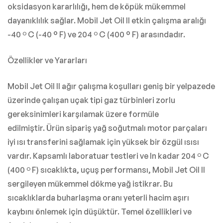
oksidasyon kararlılığı, hem de köpük mükemmel
dayanıklılık sağlar.
Mobil Jet Oil II etkin çalışma aralığı
-40 º C (-40 ° F) ve 204 º C (400 ° F) arasındadır.
Özellikler ve Yararları
Mobil Jet Oil II ağır çalışma koşulları geniş bir yelpazede
üzerinde çalışan uçak tipi gaz türbinleri zorlu
gereksinimleri karşılamak üzere formüle
edilmiştir.
Ürün sipariş yağ soğutmalı motor parçaları
iyi ısı transferini sağlamak için yüksek bir özgül ısısı
vardır.
Kapsamlı laboratuar testleri ve In kadar 204 º C
(400 º F) sıcaklıkta, uçuş performansı, Mobil Jet Oil II
sergileyen mükemmel dökme yağ istikrar.
Bu
sıcaklıklarda buharlaşma oranı yeterli hacim aşırı
kaybını önlemek için düşüktür.
Temel özellikleri ve