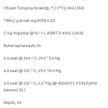
Otojen Tutuşma Sıcaklığı, ° C (° F)) 404 (760)
TAN (/ g örnek mg KOH) 0.03
C kg Yoğunluk @ 15 º / l, ASMT D 4052 1,0035
Buharlaşma kaybı,%
6.5 saat @ 204 º C, 29.5 “3.0 Hg
6.5 saat @ 232 º C, 29.5 “10.9 Hg
6.5 saat @ 232 º C, 5.5 “Hg (@ 40000 Ft. Irtifa Eşittir
basıncı) 33.7
Köpük, ml