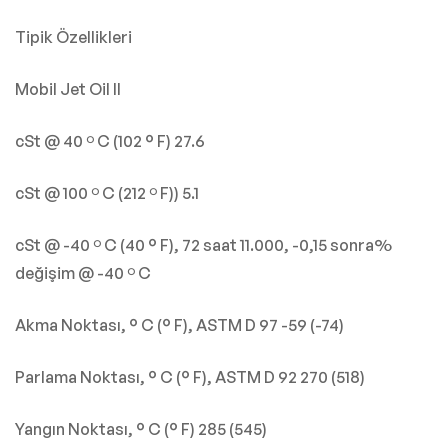
Tipik Özellikleri
Mobil Jet Oil II
cSt @ 40 º C (102 ° F) 27.6
cSt @ 100 º C (212 º F)) 5.1
cSt @ -40 º C (40 ° F), 72 saat 11.000, -0,15 sonra%
değişim @ -40 º C
Akma Noktası, ° C (° F), ASTM D 97 -59 (-74)
Parlama Noktası, ° C (° F), ASTM D 92 270 (518)
Yangın Noktası, ° C (° F) 285 (545)