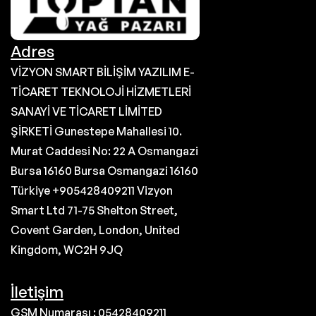
Adres
VİZYON SMART BİLİŞİM YAZILIM E-
TİCARET TEKNOLOJİ HİZMETLERİ
SANAYİ VE TİCARET LİMİTED
ŞİRKETİ Gunestepe Mahallesi 10.
Murat Caddesi No: 22 A Osmangazi
Bursa 16160 Bursa Osmangazi 16160
Türkiye +905428409211 Vizyon
Smart Ltd 71-75 Shelton Street,
Covent Garden, London, United
Kingdom, WC2H 9JQ
İletişim
GSM Numarası : 05428409211