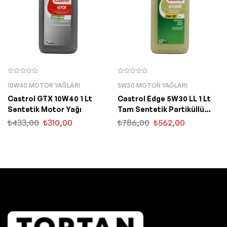
10W40 MOTOR YAĞLARI
5W30 MOTOR YAĞLARI
Castrol GTX 10W40 1 Lt
Castrol Edge 5W30 LL 1 Lt
Sentetik Motor Yağı
Tam Sentetik Partiküllü
Motor Yağı
₺
433,00
₺
310,00
₺
786,00
₺
562,00