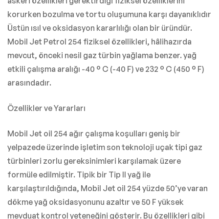
askeri özellikleri gerektirdiği fiziksel özelliklerini
korurken bozulma ve tortu oluşumuna karşı dayanıklıdır
Üstün ısıl ve oksidasyon kararlılığı olan bir üründür.
Mobil Jet Petrol 254 fiziksel özellikleri, hâlihazırda
mevcut, önceki nesil gaz türbin yağlama benzer. yağ
etkili çalışma aralığı -40 ° C (-40 F) ve 232 ° C (450 ° F)
arasındadır.
Özellikler ve Yararları
Mobil Jet oil 254 ağır çalışma koşulları geniş bir
yelpazede üzerinde işletim son teknoloji uçak tipi gaz
türbinleri zorlu gereksinimleri karşılamak üzere
formüle edilmiştir. Tipik bir Tip II yağ ile
karşılaştırıldığında, Mobil Jet oil 254 yüzde 50’ye varan
dökme yağ oksidasyonunu azaltır ve 50 F yüksek
mevduat kontrol yeteneğini gösterir. Bu özellikleri gibi