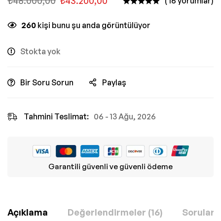
₺
48.000,00
₺
43.200,00
( 16 yorumlar)
260
kişi bunu şu anda görüntülüyor
Stokta yok
Bir Soru Sorun
Paylaş
Tahmini Teslimat:
06 - 13 Ağu, 2026
Garantili güvenli ve güvenli ödeme
Açıklama
Değerlendirmeler (16)
Sorular