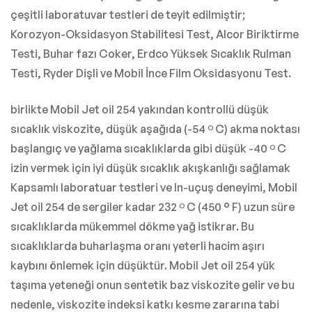
çeşitli laboratuvar testleri de teyit edilmiştir;
Korozyon-Oksidasyon Stabilitesi Test, Alcor Biriktirme
Testi, Buhar fazı Coker, Erdco Yüksek Sıcaklık Rulman
Testi, Ryder Dişli ve Mobil İnce Film Oksidasyonu Test.
birlikte Mobil Jet oil 254 yakından kontrollü düşük
sıcaklık viskozite, düşük aşağıda (-54 º C) akma noktası
başlangıç ve yağlama sıcaklıklarda gibi düşük -40 º C
izin vermek için iyi düşük sıcaklık akışkanlığı sağlamak
Kapsamlı laboratuar testleri ve In-uçuş deneyimi, Mobil
Jet oil 254 de sergiler kadar 232 º C (450 ° F) uzun süre
sıcaklıklarda mükemmel dökme yağ istikrar. Bu
sıcaklıklarda buharlaşma oranı yeterli hacim aşırı
kaybını önlemek için düşüktür. Mobil Jet oil 254 yük
taşıma yeteneği onun sentetik baz viskozite gelir ve bu
nedenle, viskozite indeksi katkı kesme zararına tabi