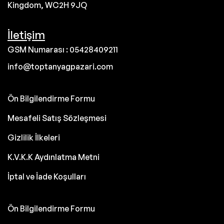
Kingdom, WC2H 9JQ
İletişim
GSM Numarası : 05428409211
info@toptanyagpazari.com
Ön Bilgilendirme Formu
Mesafeli Satış Sözleşmesi
Gizlilik İlkeleri
K.V.K.K Aydınlatma Metni
İptal ve İade Koşulları
Ön Bilgilendirme Formu