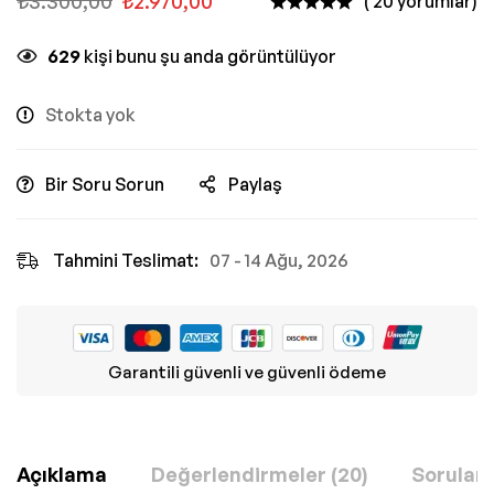
₺
3.300,00
₺
2.970,00
( 20 yorumlar)
629
kişi bunu şu anda görüntülüyor
Stokta yok
Bir Soru Sorun
Paylaş
Tahmini Teslimat:
07 - 14 Ağu, 2026
Garantili güvenli ve güvenli ödeme
Açıklama
Değerlendirmeler (20)
Sorular