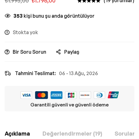
₺
1.995,00
₺
1.796,00
( 19 yorumlar)
353
kişi bunu şu anda görüntülüyor
Stokta yok
Bir Soru Sorun
Paylaş
Tahmini Teslimat:
06 - 13 Ağu, 2026
Garantili güvenli ve güvenli ödeme
Açıklama
Değerlendirmeler (19)
Sorular