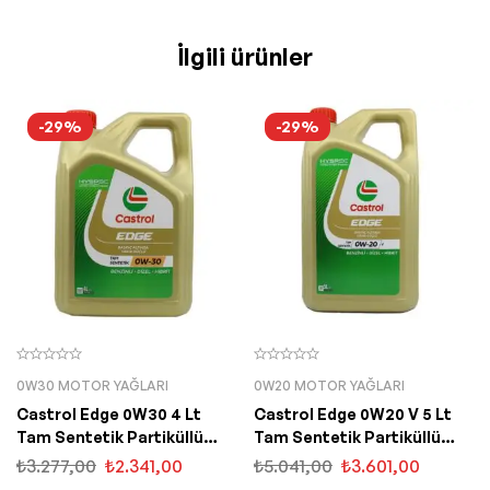
İlgili ürünler
-29%
-29%
0W30 MOTOR YAĞLARI
0W20 MOTOR YAĞLARI
Castrol Edge 0W30 4 Lt
Castrol Edge 0W20 V 5 Lt
Tam Sentetik Partiküllü
Tam Sentetik Partiküllü
Motor Yağı
Motor Yağı
₺
3.277,00
₺
2.341,00
₺
5.041,00
₺
3.601,00