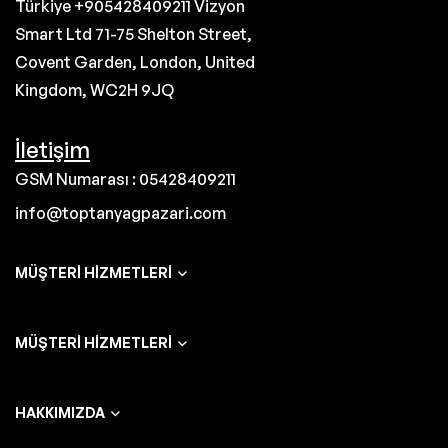
Türkiye +905428409211 Vizyon
Smart Ltd 71-75 Shelton Street,
Covent Garden, London, United
Kingdom, WC2H 9JQ
İletişim
GSM Numarası : 05428409211
info@toptanyagpazari.com
MÜŞTERI HIZMETLERI
MÜŞTERI HIZMETLERI
HAKKIMIZDA