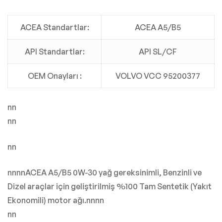
ACEA Standartlar:
ACEA A5/B5
API Standartlar:
API SL/CF
OEM Onayları :
VOLVO VCC 95200377
nn
nn
nn
nnnnACEA A5/B5 0W-30 yağ gereksinimli, Benzinli ve
Dizel araçlar için geliştirilmiş %100 Tam Sentetik (Yakıt
Ekonomili) motor ağı.nnnn
nn