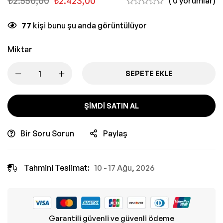
₺
2.550,00
₺
2.423,00
( 0 yorumlar)
77
kişi bunu şu anda görüntülüyor
Miktar
SEPETE EKLE
ŞIMDI SATIN AL
Bir Soru Sorun
Paylaş
Tahmini Teslimat:
10 - 17 Ağu, 2026
Garantili güvenli ve güvenli ödeme