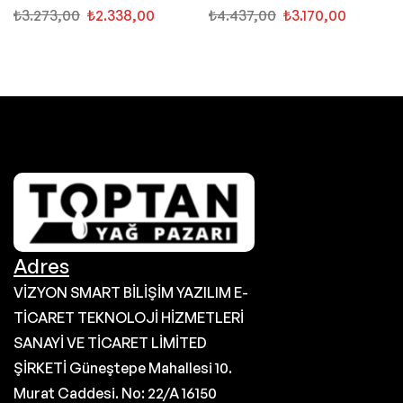
₺
3.273,00
₺
2.338,00
₺
4.437,00
₺
3.170,00
Adres
VİZYON SMART BİLİŞİM YAZILIM E-
TİCARET TEKNOLOJİ HİZMETLERİ
SANAYİ VE TİCARET LİMİTED
ŞİRKETİ Güneştepe Mahallesi 10.
Murat Caddesi. No: 22/A 16150