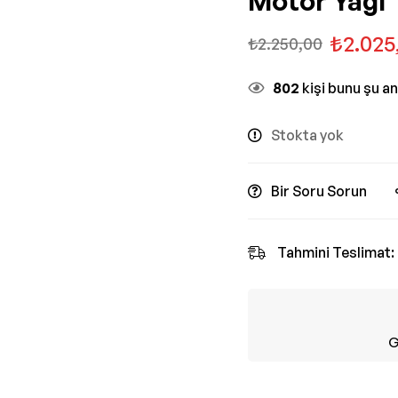
Motor Yağı
₺
2.025
₺
2.250,00
802
kişi bunu şu a
Stokta yok
Bir Soru Sorun
Tahmini Teslimat:
G