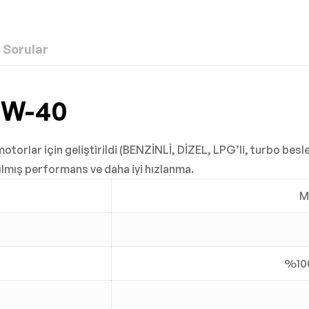
Sorular
5W-40
torlar için geliştirildi (BENZİNLİ, DİZEL, LPG’li, turbo besl
rılmış performans ve daha iyi hızlanma.
M
%100