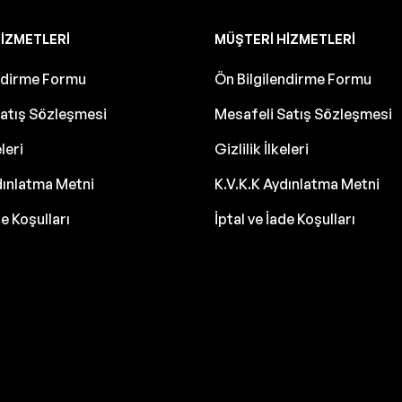
IZMETLERI
MÜŞTERI HIZMETLERI
endirme Formu
Ön Bilgilendirme Formu
atış Sözleşmesi
Mesafeli Satış Sözleşmesi
eleri
Gizlilik İlkeleri
dınlatma Metni
K.V.K.K Aydınlatma Metni
de Koşulları
İptal ve İade Koşulları