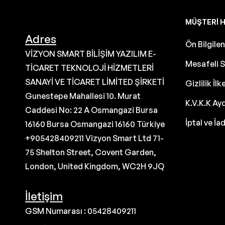
MÜŞTERI H
Adres
Ön Bilgil
VİZYON SMART BİLİŞİM YAZILIM E-
Mesafeli S
TİCARET TEKNOLOJİ HİZMETLERİ
SANAYİ VE TİCARET LİMİTED ŞİRKETİ
Gizlilik İlk
Gunestepe Mahallesi 10. Murat
K.V.K.K Ay
Caddesi No: 22 A Osmangazi Bursa
İptal ve İa
16160 Bursa Osmangazi 16160 Türkiye
+905428409211 Vizyon Smart Ltd 71-
75 Shelton Street, Covent Garden,
London, United Kingdom, WC2H 9JQ
İletişim
GSM Numarası : 05428409211