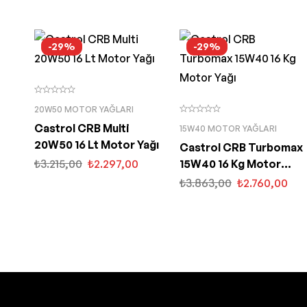
-29%
-29%
20W50 MOTOR YAĞLARI
Castrol CRB Multi
15W40 MOTOR YAĞLARI
20W50 16 Lt Motor Yağı
Castrol CRB Turbomax
₺
3.215,00
₺
2.297,00
15W40 16 Kg Motor
Yağı
₺
3.863,00
₺
2.760,00