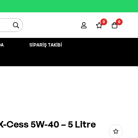
0
0
DA
SIPARIŞ TAKIBI
X-Cess 5W-40 – 5 Litre