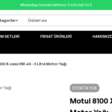
WhatsApp Destek Hattımız: 0 542 840 92 11
IM SETLERI
FIRSAT ÜRÜNLERI
HAKKIMIZ
100 X-cess 5W-40 - 5 Litre Motor Yağı
STOKTA YOK
Motul 8100 