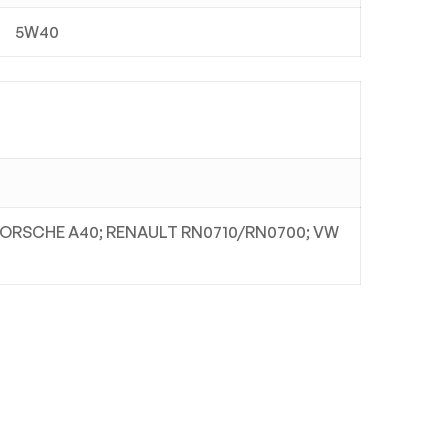
5W40
5; PORSCHE A40; RENAULT RN0710/RN0700; VW