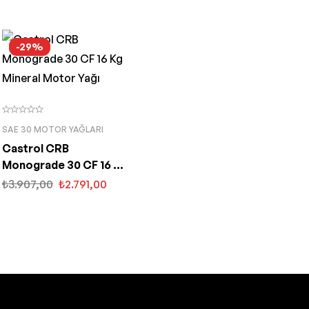
-29%
SAE 30 MOTOR YAĞLARI
Castrol CRB
Monograde 30 CF 16 Kg
Mineral Motor Yağı
₺
3.907,00
₺
2.791,00