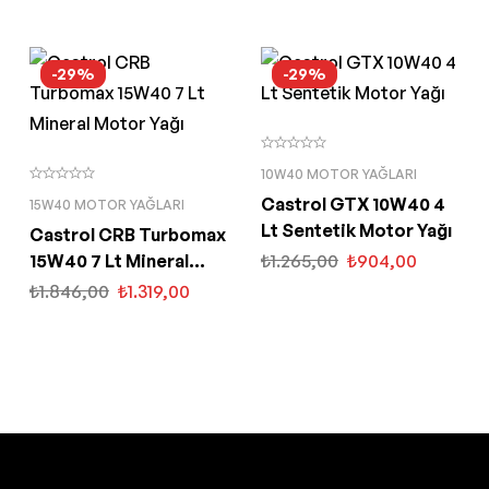
-29%
-29%
10W40 MOTOR YAĞLARI
Castrol GTX 10W40 4
15W40 MOTOR YAĞLARI
Lt Sentetik Motor Yağı
Castrol CRB Turbomax
15W40 7 Lt Mineral
₺
1.265,00
₺
904,00
Motor Yağı
₺
1.846,00
₺
1.319,00