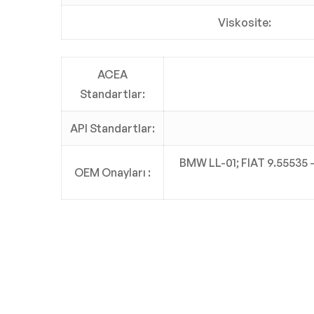
Viskosite:
ACEA
Standartlar:
API Standartlar:
BMW LL-01; FIAT 9.5553
OEM Onayları :