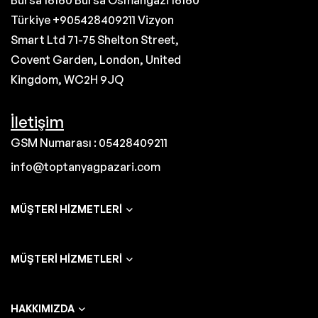
Bursa 16160 Bursa Osmangazi 16160
Türkiye +905428409211 Vizyon
Smart Ltd 71-75 Shelton Street,
Covent Garden, London, United
Kingdom, WC2H 9JQ
İletişim
GSM Numarası : 05428409211
info@toptanyagpazari.com
MÜŞTERI HIZMETLERI
MÜŞTERI HIZMETLERI
HAKKIMIZDA