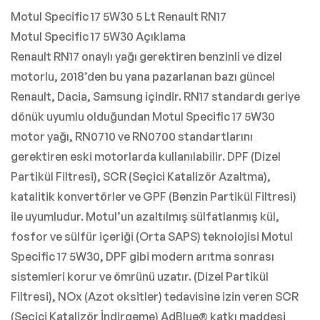
Motul Specific 17 5W30 5 Lt Renault RN17
Motul Specific 17 5W30 Açıklama
Renault RN17 onaylı yağı gerektiren benzinli ve dizel
motorlu, 2018’den bu yana pazarlanan bazı güncel
Renault, Dacia, Samsung içindir. RN17 standardı geriye
dönük uyumlu olduğundan Motul Specific 17 5W30
motor yağı, RN0710 ve RN0700 standartlarını
gerektiren eski motorlarda kullanılabilir. DPF (Dizel
Partikül Filtresi), SCR (Seçici Katalizör Azaltma),
katalitik konvertörler ve GPF (Benzin Partikül Filtresi)
ile uyumludur. Motul’un azaltılmış sülfatlanmış kül,
fosfor ve sülfür içeriği (Orta SAPS) teknolojisi Motul
Specific 17 5W30, DPF gibi modern arıtma sonrası
sistemleri korur ve ömrünü uzatır. (Dizel Partikül
Filtresi), NOx (Azot oksitler) tedavisine izin veren SCR
(Seçici Katalizör İndirgeme) AdBlue® katkı maddesi