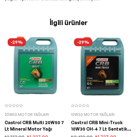
İlgili ürünler
-29%
-29%
20W50 MOTOR YAĞLARI
10W30 MOTOR YAĞLARI
Castrol CRB Multi 20W50 7
Castrol CRB Mini-Truck
Lt Mineral Motor Yağı
10W30 CH-4 7 Lt Sentetik
Motor Yağı
₺
1.717,00
₺
1.227,00
₺
2.412,00
₺
1.723,00