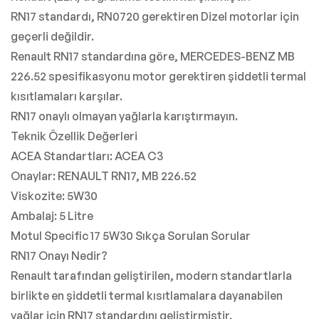
RN17 standardı, RN0720 gerektiren Dizel motorlar için
geçerli değildir.
Renault RN17 standardına göre, MERCEDES-BENZ MB
226.52 spesifikasyonu motor gerektiren şiddetli termal
kısıtlamaları karşılar.
RN17 onaylı olmayan yağlarla karıştırmayın.
Teknik Özellik Değerleri
ACEA Standartları: ACEA C3
Onaylar: RENAULT RN17, MB 226.52
Viskozite: 5W30
Ambalaj: 5 Litre
Motul Specific 17 5W30 Sıkça Sorulan Sorular
RN17 Onayı Nedir?
Renault tarafından geliştirilen, modern standartlarla
birlikte en şiddetli termal kısıtlamalara dayanabilen
yağlar için RN17 standardını geliştirmiştir.