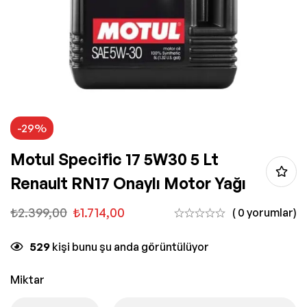
-29%
Motul Specific 17 5W30 5 Lt
Renault RN17 Onaylı Motor Yağı
₺
2.399,00
₺
1.714,00
( 0 yorumlar)
529
kişi bunu şu anda görüntülüyor
Miktar