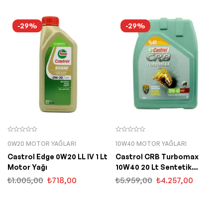
-29%
-29%
0W20 MOTOR YAĞLARI
10W40 MOTOR YAĞLARI
Castrol Edge 0W20 LL IV 1 Lt
Castrol CRB Turbomax
Motor Yağı
10W40 20 Lt Sentetik
Motor Yağı
₺
1.005,00
₺
718,00
₺
5.959,00
₺
4.257,00