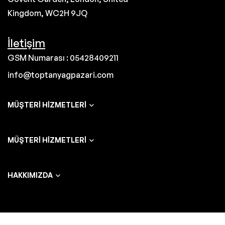
Kingdom, WC2H 9JQ
İletişim
GSM Numarası : 05428409211
info@toptanyagpazari.com
MÜŞTERI HIZMETLERI
MÜŞTERI HIZMETLERI
HAKKIMIZDA