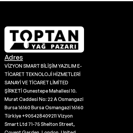
Adres
VİZYON SMART BİLİŞİM YAZILIM E-
TİCARET TEKNOLOJİ HİZMETLERİ
SANAYİ VE TİCARET LİMİTED
ŞİRKETİ Gunestepe Mahallesi 10.
Murat Caddesi No: 22 A Osmangazi
Bursa 16160 Bursa Osmangazi 16160
Türkiye +905428409211 Vizyon
Smart Ltd 71-75 Shelton Street,
Covent Garden, London, United