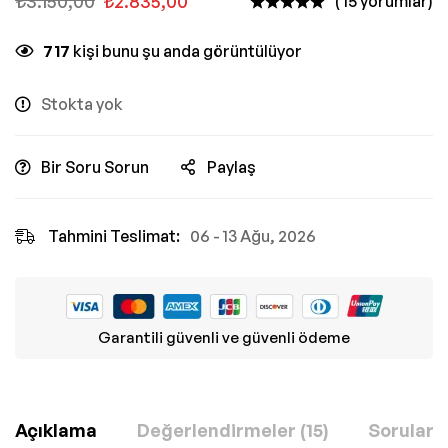
₺
3.150,00
₺
2.835,00
( 15 yorumlar)
717
kişi bunu şu anda görüntülüyor
Stokta yok
Bir Soru Sorun
Paylaş
Tahmini Teslimat:
06 - 13 Ağu, 2026
Garantili güvenli ve güvenli ödeme
Açıklama
Değerlendirmeler (15)
Sorular