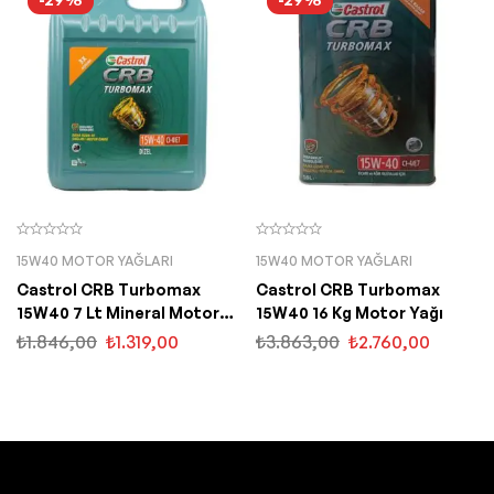
15W40 MOTOR YAĞLARI
15W40 MOTOR YAĞLARI
Castrol CRB Turbomax
Castrol CRB Turbomax
15W40 7 Lt Mineral Motor
15W40 16 Kg Motor Yağı
Yağı
₺
1.846,00
₺
1.319,00
₺
3.863,00
₺
2.760,00