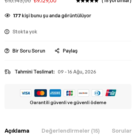
₺
10.143,00
₺
9.129,00
( 15 yorumlar)
177
kişi bunu şu anda görüntülüyor
Stokta yok
Bir Soru Sorun
Paylaş
Tahmini Teslimat:
09 - 16 Ağu, 2026
Garantili güvenli ve güvenli ödeme
Açıklama
Değerlendirmeler (15)
Sorular