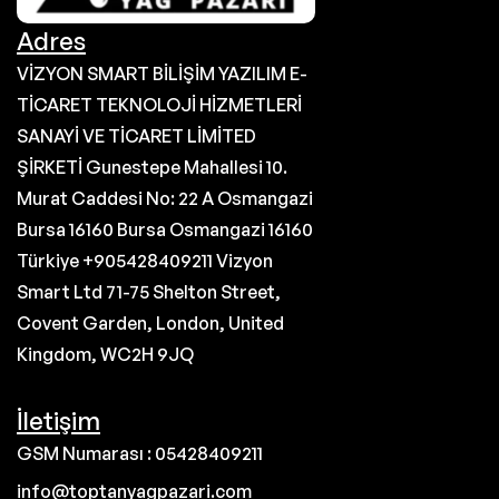
Adres
VİZYON SMART BİLİŞİM YAZILIM E-
TİCARET TEKNOLOJİ HİZMETLERİ
SANAYİ VE TİCARET LİMİTED
ŞİRKETİ Gunestepe Mahallesi 10.
Murat Caddesi No: 22 A Osmangazi
Bursa 16160 Bursa Osmangazi 16160
Türkiye +905428409211 Vizyon
Smart Ltd 71-75 Shelton Street,
Covent Garden, London, United
Kingdom, WC2H 9JQ
İletişim
GSM Numarası : 05428409211
info@toptanyagpazari.com