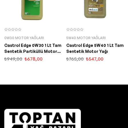
0W30 MOTOR YAĞLARI
5W40 MOTOR YAĞLARI
Castrol Edge 0W30 1 Lt Tam
Castrol Edge 5W40 1 Lt Tam
Sentetik Partiküllü Motor
Sentetik Motor Yağı
Yağı
₺
949,00
₺
678,00
₺
765,00
₺
547,00