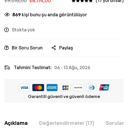
₺
9.016,00
₺
8.114,00
( 17 yorumlar)
869
kişi bunu şu anda görüntülüyor
Stokta yok
Bir Soru Sorun
Paylaş
Tahmini Teslimat:
06 - 13 Ağu, 2026
Garantili güvenli ve güvenli ödeme
Açıklama
Değerlendirmeler (17)
Sorular