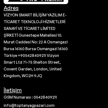
Adres
VİZYON SMART BİLİŞİM YAZILIM E-
TİCARET TEKNOLOJİ HİZMETLERİ
SANAYİ VE TİCARET LİMİTED
ŞİRKETİ Gunestepe Mahallesi 10.
Murat Caddesi No: 22 A Osmangazi
Bursa 16160 Bursa Osmangazi 16160
Türkiye +905428409211 Vizyon
Smart Ltd 71-75 Shelton Street,
Covent Garden, London, United
Kingdom, WC2H 9JQ
İletişim
GSM Numarası : 05428409211
info@toptanyagpazari.com