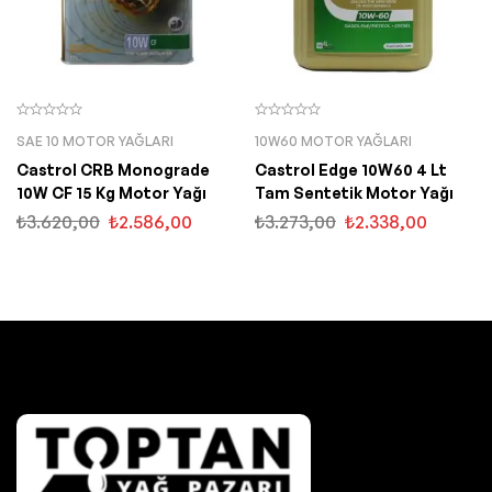
SAE 10 MOTOR YAĞLARI
10W60 MOTOR YAĞLARI
Castrol CRB Monograde
Castrol Edge 10W60 4 Lt
10W CF 15 Kg Motor Yağı
Tam Sentetik Motor Yağı
₺
3.620,00
₺
2.586,00
₺
3.273,00
₺
2.338,00