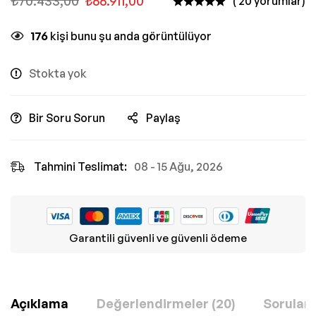
₺
70.433,00
₺
66.911,00
( 20 yorumlar)
176
kişi bunu şu anda görüntülüyor
Stokta yok
Bir Soru Sorun
Paylaş
Tahmini Teslimat:
08 - 15 Ağu, 2026
Garantili güvenli ve güvenli ödeme
Açıklama
Değerlendirmeler (20)
Sorular