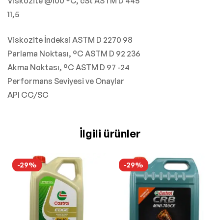
Viskozite @100 °C, cSt ASTM D 445
11,5
Viskozite İndeksi ASTM D 2270 98
Parlama Noktası, °C ASTM D 92 236
Akma Noktası, °C ASTM D 97 -24
Performans Seviyesi ve Onaylar
API CC/SC
İlgili ürünler
-29%
-29%