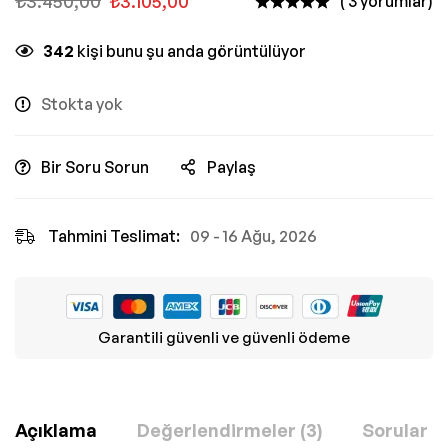
₺
3.450,00
₺
3.105,00
( 3 yorumlar)
342
kişi bunu şu anda görüntülüyor
Stokta yok
Bir Soru Sorun
Paylaş
Tahmini Teslimat:
09 - 16 Ağu, 2026
Garantili güvenli ve güvenli ödeme
Açıklama
Değerlendirmeler (3)
Sorular