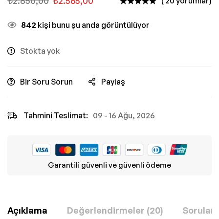
₺
2.850,00
₺
2.565,00
( 20 yorumlar)
842
kişi bunu şu anda görüntülüyor
Stokta yok
Bir Soru Sorun
Paylaş
Tahmini Teslimat:
09 - 16 Ağu, 2026
Garantili güvenli ve güvenli ödeme
Açıklama
Değerlendirmeler (20)
Sorular