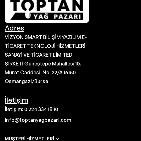
Adres
VİZYON SMART BİLİŞİM YAZILIM E-
TİCARET TEKNOLOJİ HİZMETLERİ
SANAYİ VE TİCARET LİMİTED
ŞİRKETİ Güneştepe Mahallesi 10.
Murat Caddesi. No: 22/A 16150
Osmangazi/Bursa
İletişim
İletişim: 0 224 334 18 10
info@toptanyagpazari.com
MÜŞTERI HIZMETLERI