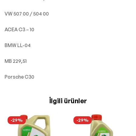
VW 507 00 / 504 00
ACEA C3 – 10
BMW LL-04
MB 229,51
Porsche C30
İlgili ürünler
-29%
-29%