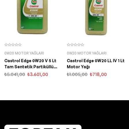
0W20 MOTOR YAĞLARI
0W20 MOTOR YAĞLARI
Castrol Edge 0W20 V 5 Lt
Castrol Edge 0W20 LL IV 1 Lt
Tam Sentetik Partiküllü
Motor Yağı
Motor Yağı
₺
5.041,00
₺
3.601,00
₺
1.005,00
₺
718,00