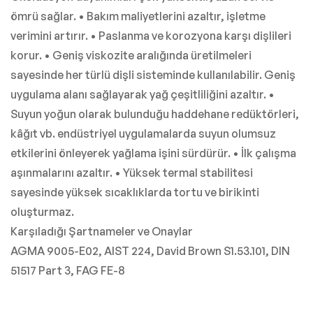
ömrü sağlar. • Bakım maliyetlerini azaltır, işletme
verimini artırır. • Paslanma ve korozyona karşı dişlileri
korur. • Geniş viskozite aralığında üretilmeleri
sayesinde her türlü dişli sisteminde kullanılabilir. Geniş
uygulama alanı sağlayarak yağ çeşitliliğini azaltır. •
Suyun yoğun olarak bulunduğu haddehane redüktörleri,
kâğıt vb. endüstriyel uygulamalarda suyun olumsuz
etkilerini önleyerek yağlama işini sürdürür. • İlk çalışma
aşınmalarını azaltır. • Yüksek termal stabilitesi
sayesinde yüksek sıcaklıklarda tortu ve birikinti
oluşturmaz.
Karşıladığı Şartnameler ve Onaylar
AGMA 9005-E02, AIST 224, David Brown S1.53.101, DIN
51517 Part 3, FAG FE-8