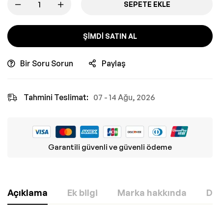
SEPETE EKLE
ŞIMDI SATIN AL
Bir Soru Sorun
Paylaş
Tahmini Teslimat:
07 - 14 Ağu, 2026
Garantili güvenli ve güvenli ödeme
Açıklama
Ek bilgi
Marka hakkında
Değ