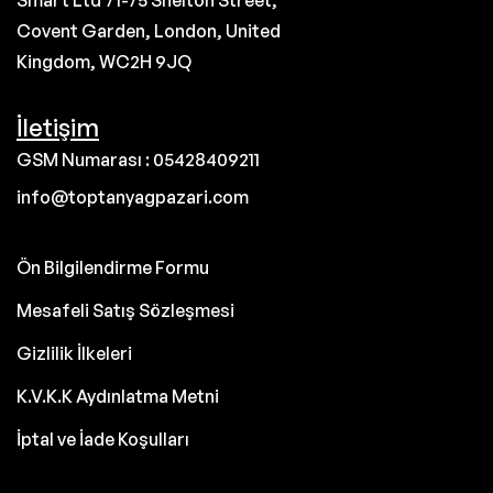
Smart Ltd 71-75 Shelton Street,
Covent Garden, London, United
Kingdom, WC2H 9JQ
İletişim
GSM Numarası : 05428409211
info@toptanyagpazari.com
Ön Bilgilendirme Formu
Mesafeli Satış Sözleşmesi
Gizlilik İlkeleri
K.V.K.K Aydınlatma Metni
İptal ve İade Koşulları