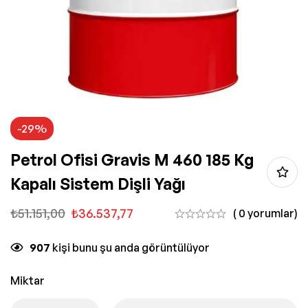
-29%
Petrol Ofisi Gravis M 460 185 Kg
Kapalı Sistem Dişli Yağı
₺
51.151,00
₺
36.537,77
( 0 yorumlar)
907
kişi bunu şu anda görüntülüyor
Miktar