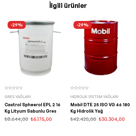
İlgili ürünler
-29%
-29%
GRES YAĞLARI
HIDROLIK SISTEM YAĞLARI
Castrol Spheerol EPL 2 16
Mobil DTE 25 ISO VG 46 180
Kg Lityum Sabunlu Gres
Kg Hidrolik Yağ
₺
8.644,00
₺
6.175,00
₺
42.425,00
₺
30.304,00