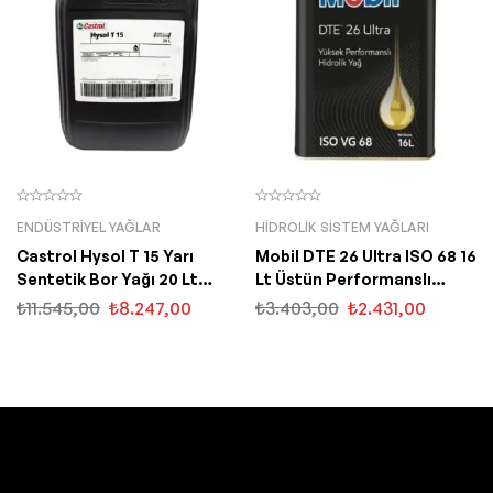
ENDÜSTRIYEL YAĞLAR
HIDROLIK SISTEM YAĞLARI
Castrol Hysol T 15 Yarı
Mobil DTE 26 Ultra ISO 68 16
Sentetik Bor Yağı 20 Lt
Lt Üstün Performanslı
Soğutma Sıvısı
Hidrolik Sistem Yağı
₺
11.545,00
₺
8.247,00
₺
3.403,00
₺
2.431,00