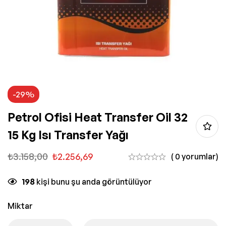
-29%
Petrol Ofisi Heat Transfer Oil 32
15 Kg Isı Transfer Yağı
₺
3.158,00
₺
2.256,69
( 0 yorumlar)
198
kişi bunu şu anda görüntülüyor
Miktar