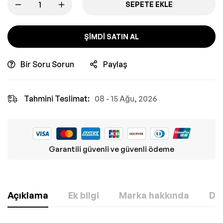
SEPETE EKLE
ŞIMDI SATIN AL
Bir Soru Sorun
Paylaş
Tahmini Teslimat:
08 - 15 Ağu, 2026
Garantili güvenli ve güvenli ödeme
Açıklama
Ek bilgi
Marka hakkında
Değ