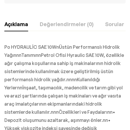
Açıklama
Değerlendirmeler (0)
Sorular
Po HYDRAULİC SAE 10WnÜstün Performanslı Hidrolik
YağınnnTanımınnPetrol Ofisi Hyraulic SAE 10W, özellikle
ağır çalışma koşullarına sahip iş makinalarının hidrolik
sistemlerinde kullanılmak üzere geliştirilmiş üstün
performanslı hidrolik yağdır.nnnnKullanıldığı
Yerlernnİnşaat, taşımacılık, madencilik ve tarım gibi yol
ve arazi şartlarında çalışan iş makinaları ve ağır vasıta
araç imalatçılarının ekipmanlarındaki hidrolik
sistemlerde kullanılır.nnnÖzellikleri ve Faydalarınn•
Depozit oluşumunu azaltarak, aşınmayı önler.nn•
Yüksek viskozite indeksi sayesinde değişik