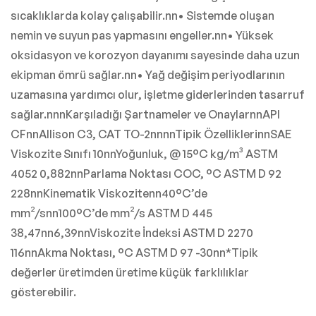
sıcaklıklarda kolay çalışabilir.nn• Sistemde oluşan
nemin ve suyun pas yapmasını engeller.nn• Yüksek
oksidasyon ve korozyon dayanımı sayesinde daha uzun
ekipman ömrü sağlar.nn• Yağ değişim periyodlarının
uzamasına yardımcı olur, işletme giderlerinden tasarruf
sağlar.nnnKarşıladığı Şartnameler ve OnaylarnnAPI
CFnnAllison C3, CAT TO-2nnnnTipik ÖzelliklerinnSAE
Viskozite Sınıfı 10nnYoğunluk, @ 15°C kg/m³ ASTM
4052 0,882nnParlama Noktası COC, °C ASTM D 92
228nnKinematik Viskozitenn40°C’de
mm²/snn100°C’de mm²/s ASTM D 445
38,47nn6,39nnViskozite İndeksi ASTM D 2270
116nnAkma Noktası, °C ASTM D 97 -30nn*Tipik
değerler üretimden üretime küçük farklılıklar
gösterebilir.