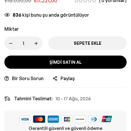
₺
16.030,00
₺
11.221,00
( 0 yorumlar)
836
kişi bunu şu anda görüntülüyor
Miktar
SEPETE EKLE
ŞIMDI SATIN AL
Bir Soru Sorun
Paylaş
Tahmini Teslimat:
10 - 17 Ağu, 2026
Garantili güvenli ve güvenli ödeme