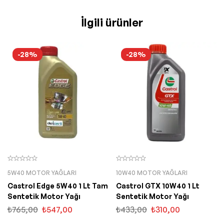
İlgili ürünler
-28%
-28%
5W40 MOTOR YAĞLARI
10W40 MOTOR YAĞLARI
Castrol Edge 5W40 1 Lt Tam
Castrol GTX 10W40 1 Lt
Sentetik Motor Yağı
Sentetik Motor Yağı
₺
765,00
₺
547,00
₺
433,00
₺
310,00