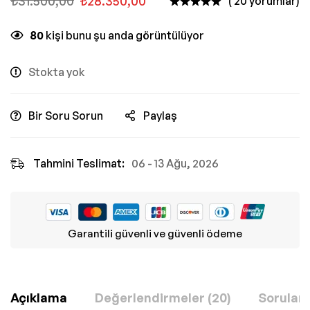
₺
31.500,00
₺
28.350,00
( 20 yorumlar)
80
kişi bunu şu anda görüntülüyor
Stokta yok
Bir Soru Sorun
Paylaş
Tahmini Teslimat:
06 - 13 Ağu, 2026
Garantili güvenli ve güvenli ödeme
Açıklama
Değerlendirmeler (20)
Sorular