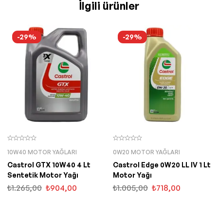
İlgili ürünler
-29%
-29%
10W40 MOTOR YAĞLARI
0W20 MOTOR YAĞLARI
Castrol GTX 10W40 4 Lt
Castrol Edge 0W20 LL IV 1 Lt
Sentetik Motor Yağı
Motor Yağı
₺
1.265,00
₺
904,00
₺
1.005,00
₺
718,00