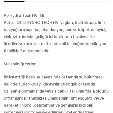
Po Hydro Tech HVI 68
Petrol Ofisi HYDRO TECH HVI yağları, kaliteli parafinik
bazyağlara aşınma, oksidasyon, pas ve köpük önleyici,
viskozite indeks geliştirici katıkların tavsiyesi ile
üretilen yüksek viskozite indeksli bir yağdır.demilsiyon
özellikleri mükemmeldir.
Kullanıldığı Yerler :
İhtiva ettiği katıklar sayesinde ortamda su bulunması
halinde sudan kolaylıkla ayrılır ve soğuk ortamda
çalışan ekipmanlarda veya sıcaklık farkının fazla olduğu
ortamlarda rahatlıkla kullanılabilir.Tüm endüstriyel ve
hareketli hidrolik sistemler ve gemilerin hidrolik
sistemleri için tqavsiye edilirler.Özel endüstriyel