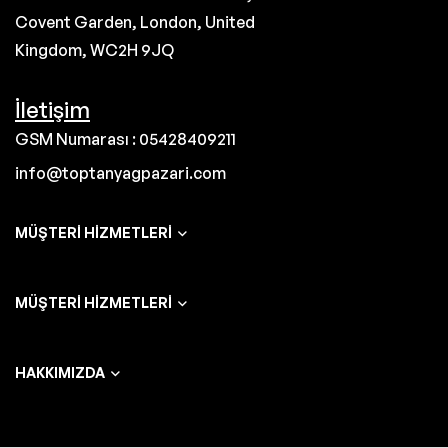
Covent Garden, London, United
Kingdom, WC2H 9JQ
İletişim
GSM Numarası : 05428409211
info@toptanyagpazari.com
MÜŞTERI HIZMETLERI
MÜŞTERI HIZMETLERI
HAKKIMIZDA