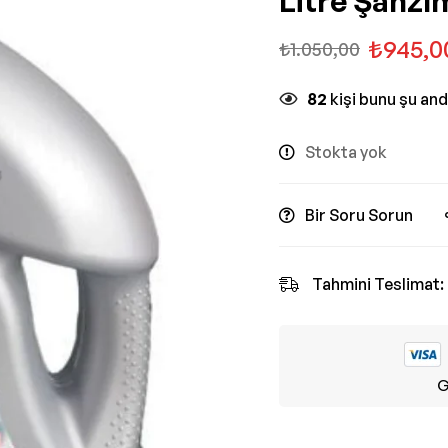
Litre Şanzı
₺
945,0
₺
1.050,00
82
kişi bunu şu an
Stokta yok
Bir Soru Sorun
Tahmini Teslimat:
G