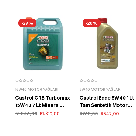
-29%
-28%
15W40 MOTOR YAĞLARI
5W40 MOTOR YAĞLARI
Castrol CRB Turbomax
Castrol Edge 5W40 1 Lt
15W40 7 Lt Mineral
Tam Sentetik Motor
Motor Yağı
Yağı
₺
1.846,00
₺
1.319,00
₺
765,00
₺
547,00