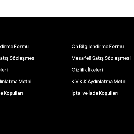
endirme Formu
Ön Bilgilendirme Formu
atış Sözleşmesi
Mesafeli Satış Sözleşmesi
eleri
Gizlilik İlkeleri
dınlatma Metni
K.V.K.K Aydınlatma Metni
de Koşulları
İptal ve İade Koşulları