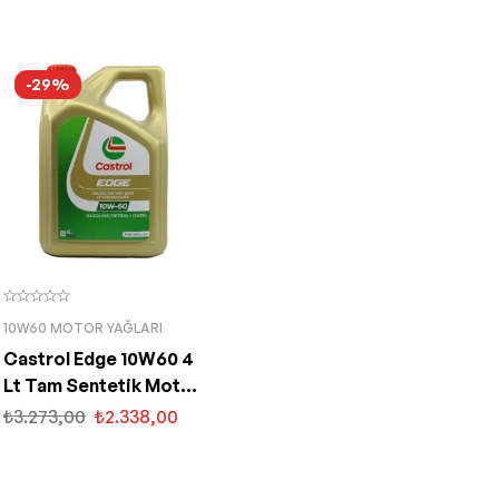
-29%
10W60 MOTOR YAĞLARI
Castrol Edge 10W60 4
Lt Tam Sentetik Motor
Yağı
₺
3.273,00
₺
2.338,00