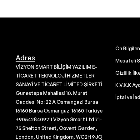
Ön Bilgil
Adres
Mesafeli S
VİZYON SMART BİLİŞİM YAZILIM E-
Gizlilik İlk
TİCARET TEKNOLOJİ HİZMETLERİ
SANAYİ VE TİCARET LİMİTED ŞİRKETİ
K.V.K.K Ay
Gunestepe Mahallesi 10. Murat
İptal ve İa
Caddesi No: 22 A Osmangazi Bursa
16160 Bursa Osmangazi 16160 Türkiye
+905428409211 Vizyon Smart Ltd 71-
75 Shelton Street, Covent Garden,
London, United Kingdom, WC2H 9JQ