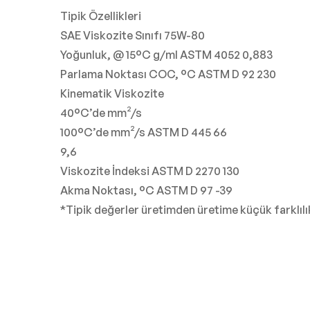
Tipik Özellikleri
SAE Viskozite Sınıfı 75W-80
Yoğunluk, @ 15°C g/ml ASTM 4052 0,883
Parlama Noktası COC, °C ASTM D 92 230
Kinematik Viskozite
40°C’de mm²/s
100°C’de mm²/s ASTM D 445 66
9,6
Viskozite İndeksi ASTM D 2270 130
Akma Noktası, °C ASTM D 97 -39
*Tipik değerler üretimden üretime küçük farklılık