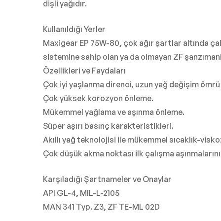
dişli yağıdır.
Kullanıldığı Yerler
Maxigear EP 75W-80, çok ağır şartlar altında çalış
sistemine sahip olan ya da olmayan ZF şanzımanlar
Özellikleri ve Faydaları
Çok iyi yaşlanma direnci, uzun yağ değişim ömrü 
Çok yüksek korozyon önleme.
Mükemmel yağlama ve aşınma önleme.
Süper aşırı basınç karakteristikleri.
Akıllı yağ teknolojisi ile mükemmel sıcaklık-visk
Çok düşük akma noktası ilk çalışma aşınmalarını a
Karşıladığı Şartnameler ve Onaylar
API GL-4, MIL-L-2105
MAN 341 Typ. Z3, ZF TE-ML 02D