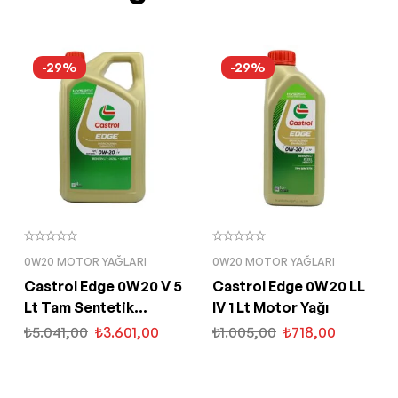
-29%
-29%
0W20 MOTOR YAĞLARI
0W20 MOTOR YAĞLARI
Castrol Edge 0W20 V 5
Castrol Edge 0W20 LL
Lt Tam Sentetik
IV 1 Lt Motor Yağı
Partiküllü Motor Yağı
₺
5.041,00
₺
3.601,00
₺
1.005,00
₺
718,00