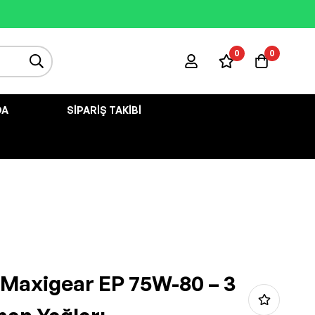
0
0
DA
SIPARIŞ TAKIBI
i Maxigear EP 75W-80 – 3