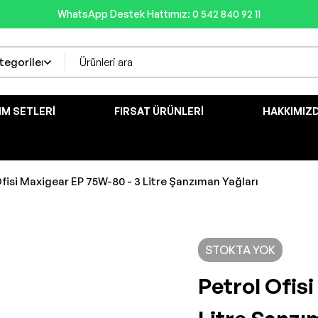
WhatsApp Destek Hattımız: 0 542 840 92 11
IM SETLERI
FIRSAT ÜRÜNLERI
HAKKIMIZ
Ofisi Maxigear EP 75W-80 - 3 Litre Şanzıman Yağları
STOKTA YOK
Petrol Ofis