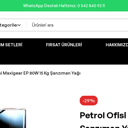
WhatsApp Destek Hattımız: 0 542 840 92 11
IM SETLERI
FIRSAT ÜRÜNLERI
HAKKIMIZ
si Maxigear EP 80W 15 Kg Şanzıman Yağı
-29%
Petrol Ofis