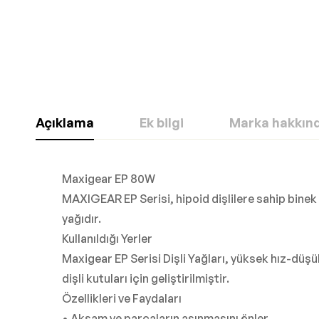
Açıklama
Ek bilgi
Marka hakkın
Maxigear EP 80W
MAXIGEAR EP Serisi, hipoid dişlilere sahip binek a
yağıdır.
Kullanıldığı Yerler
Maxigear EP Serisi Dişli Yağları, yüksek hız-düşü
dişli kutuları için geliştirilmiştir.
Özellikleri ve Faydaları
• Aksam ve parçaların aşınmasını önler.