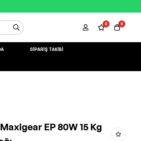
0
0
DA
SIPARIŞ TAKIBI
i Maxigear EP 80W 15 Kg