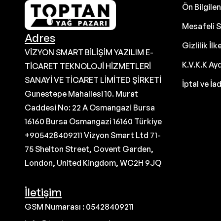
Ön Bilgil
Mesafeli S
Adres
Gizlilik İlk
VİZYON SMART BİLİŞİM YAZILIM E-
K.V.K.K Ay
TİCARET TEKNOLOJİ HİZMETLERİ
SANAYİ VE TİCARET LİMİTED ŞİRKETİ
İptal ve İa
Gunestepe Mahallesi 10. Murat
Caddesi No: 22 A Osmangazi Bursa
16160 Bursa Osmangazi 16160 Türkiye
+905428409211 Vizyon Smart Ltd 71-
75 Shelton Street, Covent Garden,
London, United Kingdom, WC2H 9JQ
İletişim
GSM Numarası : 05428409211