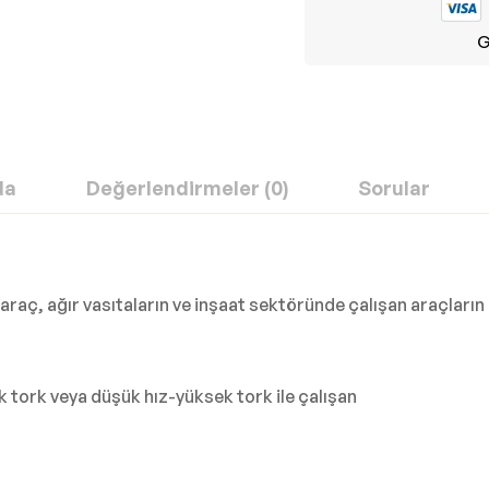
G
da
Değerlendirmeler (0)
Sorular
raç, ağır vasıtaların ve inşaat sektöründe çalışan araçların m
k tork veya düşük hız-yüksek tork ile çalışan