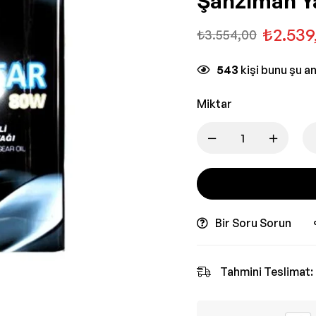
Şanzıman Y
₺
2.539
₺
3.554,00
543
kişi bunu şu a
Miktar
Bir Soru Sorun
Tahmini Teslimat: