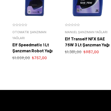
OTOMATIK ŞANZIMAN
MANUEL ŞANZIMAN YAĞLARI
YAĞLARI
Elf Tranself NFX SAE
Elf Speedmatic 1 Lt
75W 3 Lt Şanzıman Yağı
Şanzıman Robot Yağı
₺
1.381,00
₺
987,00
₺
1.059,00
₺
757,00