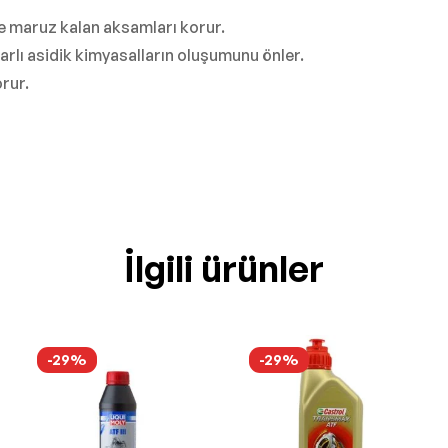
üke maruz kalan aksamları korur.
rarlı asidik kimyasalların oluşumunu önler.
orur.
İlgili ürünler
-29%
-29%