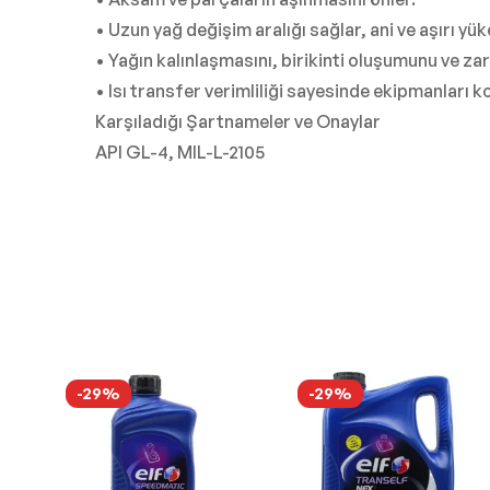
• Uzun yağ değişim aralığı sağlar, ani ve aşırı y
• Yağın kalınlaşmasını, birikinti oluşumunu ve za
• Isı transfer verimliliği sayesinde ekipmanları k
Karşıladığı Şartnameler ve Onaylar
API GL-4, MIL-L-2105
-29%
-29%