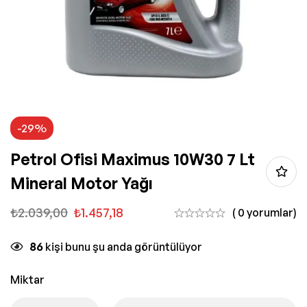
-29%
Petrol Ofisi Maximus 10W30 7 Lt
Mineral Motor Yağı
₺
2.039,00
₺
1.457,18
( 0 yorumlar)
86
kişi bunu şu anda görüntülüyor
Miktar