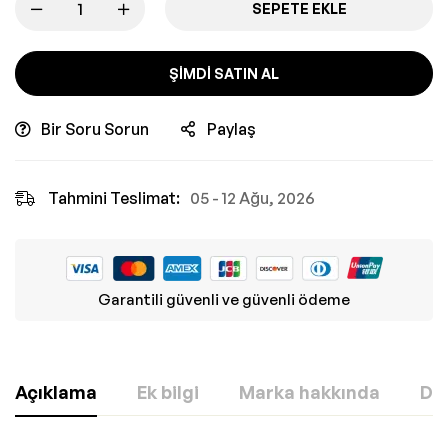
SEPETE EKLE
ŞIMDI SATIN AL
Bir Soru Sorun
Paylaş
Tahmini Teslimat:
05 - 12 Ağu, 2026
Garantili güvenli ve güvenli ödeme
Açıklama
Ek bilgi
Marka hakkında
Değ