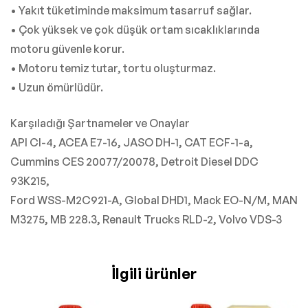
• Yakıt tüketiminde maksimum tasarruf sağlar.
• Çok yüksek ve çok düşük ortam sıcaklıklarında
motoru güvenle korur.
• Motoru temiz tutar, tortu oluşturmaz.
• Uzun ömürlüdür.
Karşıladığı Şartnameler ve Onaylar
API CI-4, ACEA E7-16, JASO DH-1, CAT ECF-1-a,
Cummins CES 20077/20078, Detroit Diesel DDC
93K215,
Ford WSS-M2C921-A, Global DHD1, Mack EO-N/M, MAN
M3275, MB 228.3, Renault Trucks RLD-2, Volvo VDS-3
İlgili ürünler