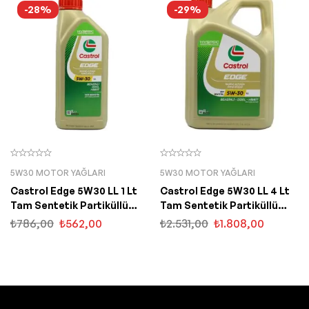
-28%
-29%
5W30 MOTOR YAĞLARI
5W30 MOTOR YAĞLARI
Castrol Edge 5W30 LL 1 Lt
Castrol Edge 5W30 LL 4 Lt
Tam Sentetik Partiküllü
Tam Sentetik Partiküllü
Motor Yağı
Motor Yağı
₺
786,00
₺
562,00
₺
2.531,00
₺
1.808,00