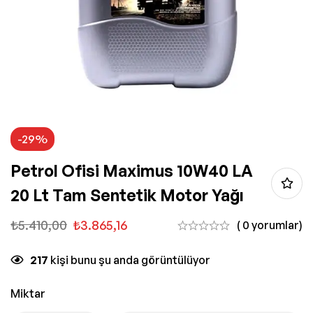
-29%
Petrol Ofisi Maximus 10W40 LA
20 Lt Tam Sentetik Motor Yağı
₺
5.410,00
₺
3.865,16
( 0 yorumlar)
217
kişi bunu şu anda görüntülüyor
Miktar