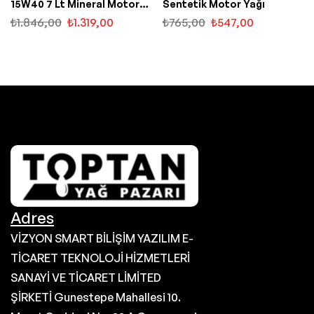
15W40 7 Lt Mineral Motor
Sentetik Motor Yağı
Yağı
₺
1.846,00
₺
1.319,00
₺
765,00
₺
547,00
Adres
VİZYON SMART BİLİŞİM YAZILIM E-
TİCARET TEKNOLOJİ HİZMETLERİ
SANAYİ VE TİCARET LİMİTED
ŞİRKETİ Gunestepe Mahallesi 10.