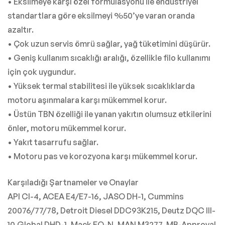
• Eksilmeye karşı özel formülasyonu ile endüstriyel
standartlara göre eksilmeyi %50’ye varan oranda
azaltır.
• Çok uzun servis ömrü sağlar, yağ tüketimini düşürür.
• Geniş kullanım sıcaklığı aralığı, özellikle filo kullanımı
için çok uygundur.
• Yüksek termal stabilitesi ile yüksek sıcaklıklarda
motoru aşınmalara karşı mükemmel korur.
• Üstün TBN özelliği ile yanan yakıtın olumsuz etkilerini
önler, motoru mükemmel korur.
• Yakıt tasarrufu sağlar.
• Motoru pas ve korozyona karşı mükemmel korur.
Karşıladığı Şartnameler ve Onaylar
API CI-4, ACEA E4/E7-16, JASO DH-1, Cummins
20076/77/78, Detroit Diesel DDC93K215, Deutz DQC III-
10,Global DHD-1, Mack EO-N, MAN M3277, MB-Approval