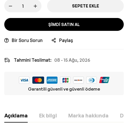
SEPETE EKLE
ŞIMDI SATIN AL
Bir Soru Sorun
Paylaş
Tahmini Teslimat:
08 - 15 Ağu, 2026
Garantili güvenli ve güvenli ödeme
Açıklama
Ek bilgi
Marka hakkında
Değ