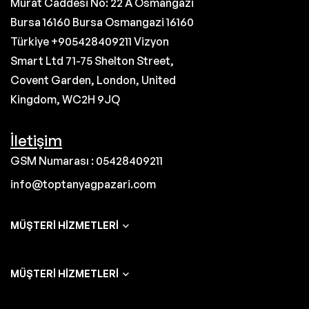
Murat Caddesi No: 22 A Osmangazi
Bursa 16160 Bursa Osmangazi 16160
Türkiye +905428409211 Vizyon
Smart Ltd 71-75 Shelton Street,
Covent Garden, London, United
Kingdom, WC2H 9JQ
İletişim
GSM Numarası : 05428409211
info@toptanyagpazari.com
MÜŞTERI HIZMETLERI
MÜŞTERI HIZMETLERI