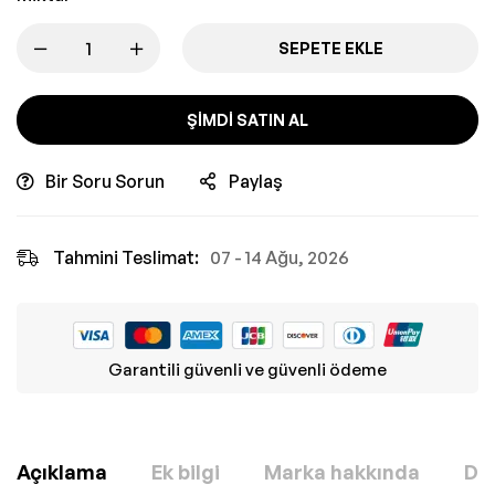
SEPETE EKLE
ŞIMDI SATIN AL
Bir Soru Sorun
Paylaş
Tahmini Teslimat:
07 - 14 Ağu, 2026
Garantili güvenli ve güvenli ödeme
Açıklama
Ek bilgi
Marka hakkında
Değ