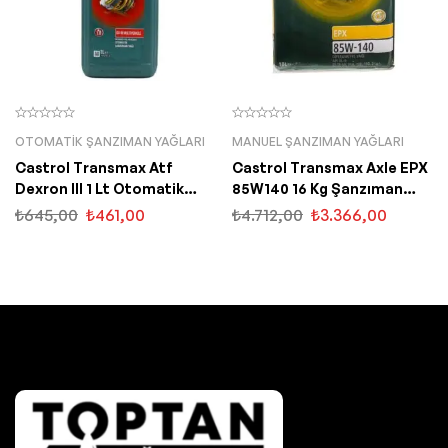
OTOMATIK ŞANZIMAN YAĞLARI
MANUEL ŞANZIMAN YAĞLARI
Castrol Transmax Atf
Castrol Transmax Axle EPX
Dexron III 1 Lt Otomatik
85W140 16 Kg Şanzıman
Şanzıman Yağı
Yağı
₺
645,00
₺
461,00
₺
4.712,00
₺
3.366,00