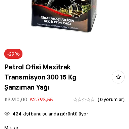
-29%
Petrol Ofisi Maxitrak
Transmisyon 300 15 Kg
Şanzıman Yağı
₺
3.910,00
₺
2.793,55
( 0 yorumlar)
424
kişi bunu şu anda görüntülüyor
Miktar