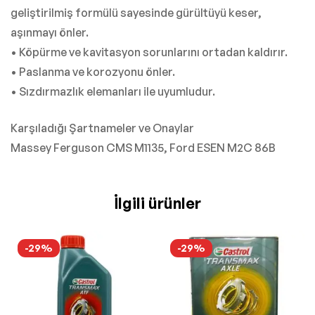
geliştirilmiş formülü sayesinde gürültüyü keser,
aşınmayı önler.
• Köpürme ve kavitasyon sorunlarını ortadan kaldırır.
• Paslanma ve korozyonu önler.
• Sızdırmazlık elemanları ile uyumludur.
Karşıladığı Şartnameler ve Onaylar
Massey Ferguson CMS M1135, Ford ESEN M2C 86B
İlgili ürünler
-29%
-29%