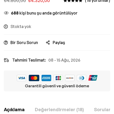
₺
4.800,00
₺
4.320,00
( 18 yorumlar)
688
kişi bunu şu anda görüntülüyor
Stokta yok
Bir Soru Sorun
Paylaş
Tahmini Teslimat:
08 - 15 Ağu, 2026
Garantili güvenli ve güvenli ödeme
Açıklama
Değerlendirmeler (18)
Sorular