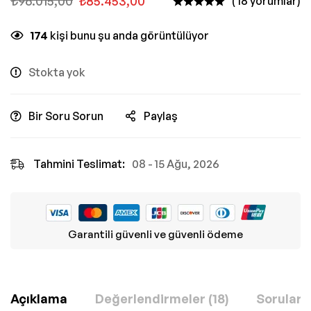
₺
96.015,00
₺
85.453,00
( 18 yorumlar)
174
kişi bunu şu anda görüntülüyor
Stokta yok
Bir Soru Sorun
Paylaş
Tahmini Teslimat:
08 - 15 Ağu, 2026
Garantili güvenli ve güvenli ödeme
Açıklama
Değerlendirmeler (18)
Sorular