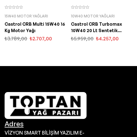
15W40 MOTOR YAĞLARI
10W40 MOTOR YAĞLARI
Castrol CRB Multi 15W40 16
Castrol CRB Turbomax
Kg Motor Yağı
10W40 20 Lt Sentetik
Motor Yağı
₺
3.789,00
₺
2.707,00
₺
5.959,00
₺
4.257,00
Adres
VİZYON SMART BİLİŞİM YAZILIM E-