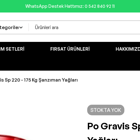
WhatsApp Destek Hattımız: 0 542 840 92 11
IM SETLERI
FIRSAT ÜRÜNLERI
HAKKIMIZ
is Sp 220 - 175 Kg Şanzıman Yağları
STOKTA YOK
Po Gravis S