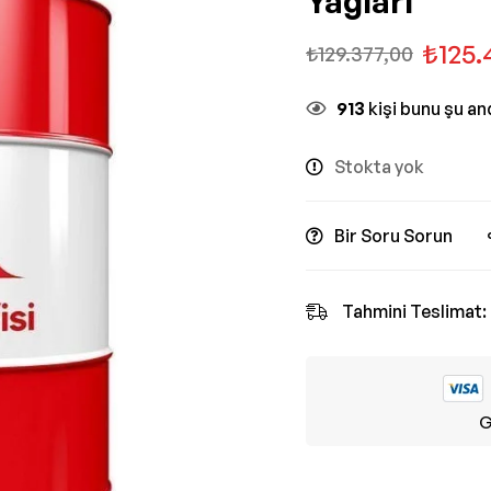
Yağları
₺
125.
₺
129.377,00
913
kişi bunu şu a
Stokta yok
Bir Soru Sorun
Tahmini Teslimat:
G