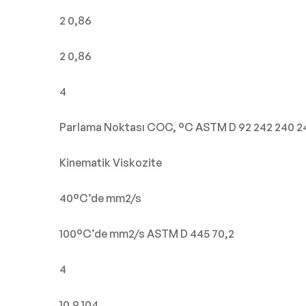
2 0,86
2 0,86
4
Parlama Noktası COC, °C ASTM D 92 242 240 2
Kinematik Viskozite
40°C’de mm2/s
100°C’de mm2/s ASTM D 445 70,2
4
10,9 104,