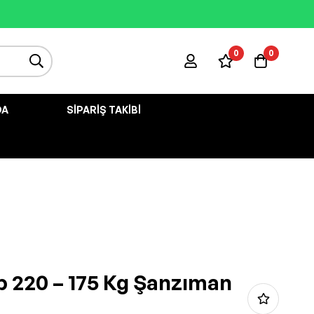
0
0
DA
SIPARIŞ TAKIBI
p 220 – 175 Kg Şanzıman