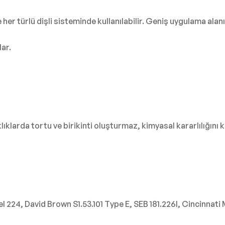
er türlü dişli sisteminde kullanılabilir. Geniş uygulama alanı 
lar.
klarda tortu ve birikinti oluşturmaz, kimyasal kararlılığını k
l 224, David Brown S1.53.101 Type E, SEB 181.226I, Cincinnati