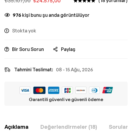
₺
35.107,00
₺
24.575,00
( 18 yorumlar)
976
kişi bunu şu anda görüntülüyor
Stokta yok
Bir Soru Sorun
Paylaş
Tahmini Teslimat:
08 - 15 Ağu, 2026
Garantili güvenli ve güvenli ödeme
Açıklama
Değerlendirmeler (18)
Sorular