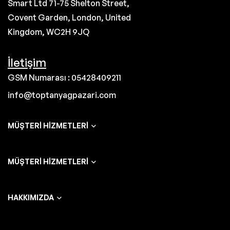
Smart Ltd 71-75 Shelton Street,
Covent Garden, London, United
Kingdom, WC2H 9JQ
İletişim
GSM Numarası : 05428409211
info@toptanyagpazari.com
MÜŞTERI HIZMETLERI
MÜŞTERI HIZMETLERI
HAKKIMIZDA