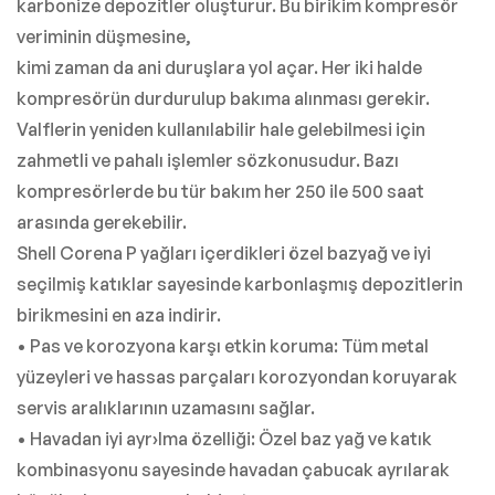
karbonize depozitler oluşturur. Bu birikim kompresör
veriminin düşmesine,
kimi zaman da ani duruşlara yol açar. Her iki halde
kompresörün durdurulup bakıma alınması gerekir.
Valflerin yeniden kullanılabilir hale gelebilmesi için
zahmetli ve pahalı işlemler sözkonusudur. Bazı
kompresörlerde bu tür bakım her 250 ile 500 saat
arasında gerekebilir.
Shell Corena P yağları içerdikleri özel bazyağ ve iyi
seçilmiş katıklar sayesinde karbonlaşmış depozitlerin
birikmesini en aza indirir.
• Pas ve korozyona karşı etkin koruma: Tüm metal
yüzeyleri ve hassas parçaları korozyondan koruyarak
servis aralıklarının uzamasını sağlar.
• Havadan iyi ayr›lma özelliği: Özel baz yağ ve katık
kombinasyonu sayesinde havadan çabucak ayrılarak