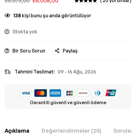
₺
6.675,00
₺
6.008,00
( 20 yorumlar)
138
kişi bunu şu anda görüntülüyor
Stokta yok
Bir Soru Sorun
Paylaş
Tahmini Teslimat:
09 - 16 Ağu, 2026
Garantili güvenli ve güvenli ödeme
Açıklama
Değerlendirmeler (20)
Sorular