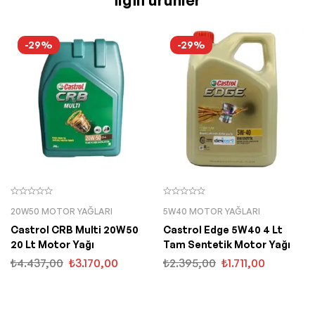
-29%
-29%
20W50 MOTOR YAĞLARI
5W40 MOTOR YAĞLARI
Castrol CRB Multi 20W50
Castrol Edge 5W40 4 Lt
20 Lt Motor Yağı
Tam Sentetik Motor Yağı
₺
4.437,00
₺
3.170,00
₺
2.395,00
₺
1.711,00