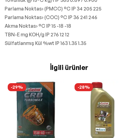
Yo¤unluk @ 15°C kg/l IP 365 0.897 0.900
Parlama Noktas› (PMCC) °C IP 34 205 225
Parlama Noktas› (COC) °C IP 36 241 246
Akma Noktas› °C IP 15 -18 -18
TBN-E mg KOH/g IP 276 12 12
Sülfatlanmış Kül %wt IP 163 1.35 1.35
İlgili ürünler
-29%
-28%