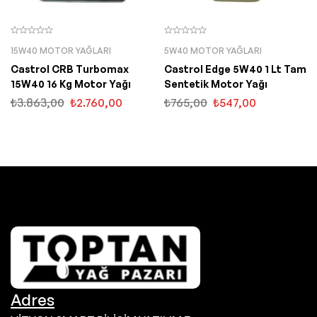
15W40 MOTOR YAĞLARI
5W40 MOTOR YAĞLARI
Castrol CRB Turbomax
Castrol Edge 5W40 1 Lt Tam
15W40 16 Kg Motor Yağı
Sentetik Motor Yağı
₺
3.863,00
₺
2.760,00
₺
765,00
₺
547,00
Adres