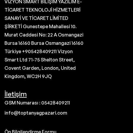
VİZYON SMART BİLİŞİM YAZILIM E-
TİCARET TEKNOLOJİ HİZMETLERİ
SANAYİ VE TİCARET LİMİTED
ŞİRKETİ Gunestepe Mahallesi 10.
Murat Caddesi No: 22 A Osmangazi
Bursa 16160 Bursa Osmangazi 16160
Türkiye +905428409211 Vizyon
Smart Ltd 71-75 Shelton Street,
Covent Garden, London, United
Kingdom, WC2H 9JQ
İletişim
GSM Numarası : 05428409211
info@toptanyagpazari.com
Ön Bilgilendirme Formu