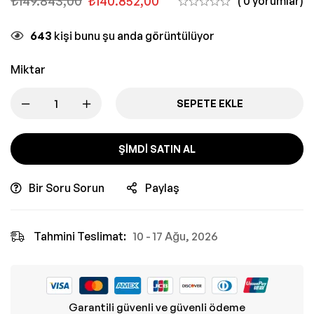
₺
149.843,00
₺
140.852,00
( 0 yorumlar)
643
kişi bunu şu anda görüntülüyor
Miktar
SEPETE EKLE
ŞIMDI SATIN AL
Bir Soru Sorun
Paylaş
Tahmini Teslimat:
10 - 17 Ağu, 2026
Garantili güvenli ve güvenli ödeme