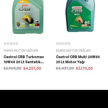
10W40 MOTOR YAĞLARI
20W50 MOTOR YAĞLARI
Castrol CRB Turbomax
Castrol CRB Multi 20W50
10W40 20 Lt Sentetik
20 Lt Motor Yağı
Motor Yağı
₺
5.959,00
₺
4.257,00
₺
4.437,00
₺
3.170,00