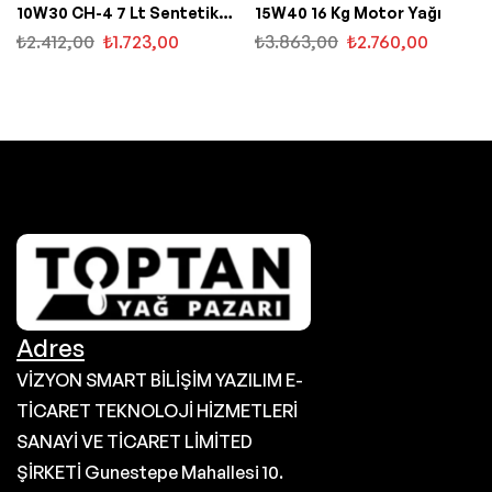
10W30 CH-4 7 Lt Sentetik
15W40 16 Kg Motor Yağı
Motor Yağı
₺
2.412,00
₺
1.723,00
₺
3.863,00
₺
2.760,00
Adres
VİZYON SMART BİLİŞİM YAZILIM E-
TİCARET TEKNOLOJİ HİZMETLERİ
SANAYİ VE TİCARET LİMİTED
ŞİRKETİ Gunestepe Mahallesi 10.