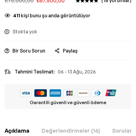
₺
75.000,00
₺
67.500,00
( 16 yorumlar)
411
kişi bunu şu anda görüntülüyor
Stokta yok
Bir Soru Sorun
Paylaş
Tahmini Teslimat:
06 - 13 Ağu, 2026
Garantili güvenli ve güvenli ödeme
Açıklama
Değerlendirmeler (16)
Sorular