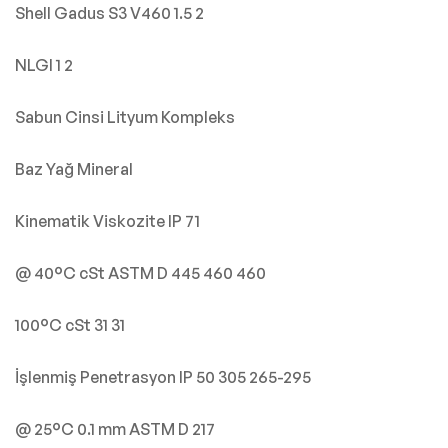
Shell Gadus S3 V460 1.5 2
NLGI 1 2
Sabun Cinsi Lityum Kompleks
Baz Yağ Mineral
Kinematik Viskozite IP 71
@ 40°C cSt ASTM D 445 460 460
100°C cSt 31 31
İşlenmiş Penetrasyon IP 50 305 265-295
@ 25°C 0.1 mm ASTM D 217