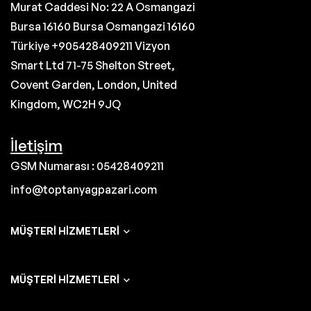
Murat Caddesi No: 22 A Osmangazi
Bursa 16160 Bursa Osmangazi 16160
Türkiye +905428409211 Vizyon
Smart Ltd 71-75 Shelton Street,
Covent Garden, London, United
Kingdom, WC2H 9JQ
İletişim
GSM Numarası : 05428409211
info@toptanyagpazari.com
MÜŞTERI HIZMETLERI
MÜŞTERI HIZMETLERI