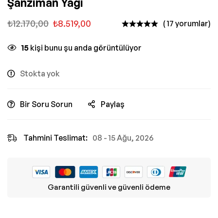
Şanzıman Yağı
₺
12.170,00
₺
8.519,00
( 17 yorumlar)
15
kişi bunu şu anda görüntülüyor
Stokta yok
Bir Soru Sorun
Paylaş
Tahmini Teslimat:
08 - 15 Ağu, 2026
Garantili güvenli ve güvenli ödeme