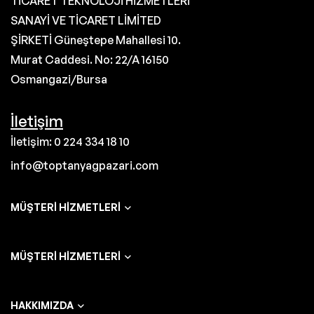
TİCARET TEKNOLOJİ HİZMETLERİ
SANAYİ VE TİCARET LİMİTED
ŞİRKETİ Güneştepe Mahallesi 10.
Murat Caddesi. No: 22/A 16150
Osmangazi/Bursa
İletişim
İletişim: 0 224 334 18 10
info@toptanyagpazari.com
MÜŞTERI HIZMETLERI
MÜŞTERI HIZMETLERI
HAKKIMIZDA