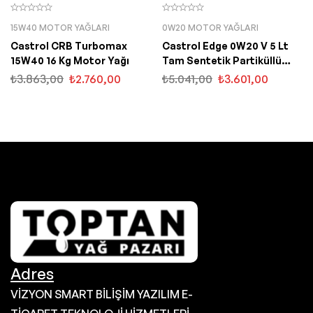
15W40 MOTOR YAĞLARI
0W20 MOTOR YAĞLARI
Castrol CRB Turbomax
Castrol Edge 0W20 V 5 Lt
15W40 16 Kg Motor Yağı
Tam Sentetik Partiküllü
Motor Yağı
₺
3.863,00
₺
2.760,00
₺
5.041,00
₺
3.601,00
Adres
VİZYON SMART BİLİŞİM YAZILIM E-