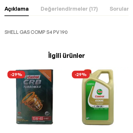
Açıklama
Değerlendirmeler (17)
Sorular
SHELL GAS COMP S4 PV 190
İlgili ürünler
-29%
-29%