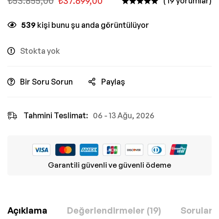
₺
53.855,00
₺
37.699,00
( 19 yorumlar)
539
kişi bunu şu anda görüntülüyor
Stokta yok
Bir Soru Sorun
Paylaş
Tahmini Teslimat:
06 - 13 Ağu, 2026
Garantili güvenli ve güvenli ödeme
Açıklama
Değerlendirmeler (19)
Sorular