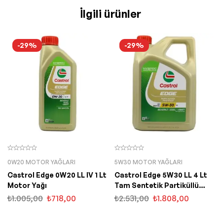
İlgili ürünler
-29%
-29%
0W20 MOTOR YAĞLARI
5W30 MOTOR YAĞLARI
Castrol Edge 0W20 LL IV 1 Lt
Castrol Edge 5W30 LL 4 Lt
Motor Yağı
Tam Sentetik Partiküllü
Motor Yağı
₺
1.005,00
₺
718,00
₺
2.531,00
₺
1.808,00