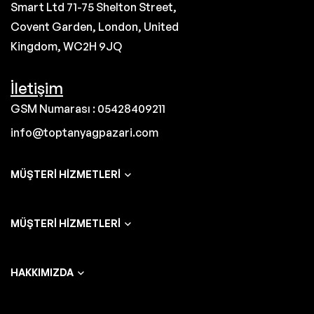
Smart Ltd 71-75 Shelton Street,
Covent Garden, London, United
Kingdom, WC2H 9JQ
İletişim
GSM Numarası : 05428409211
info@toptanyagpazari.com
MÜŞTERI HIZMETLERI
MÜŞTERI HIZMETLERI
HAKKIMIZDA